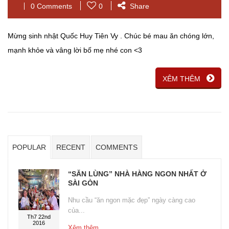
0 Comments
0
Share
Mừng sinh nhật Quốc Huy Tiên Vy . Chúc bé mau ăn chóng lớn,
mạnh khỏe và vâng lời bố mẹ nhé con <3
XÊM THÊM
POPULAR
RECENT
COMMENTS
“SĂN LÙNG” NHÀ HÀNG NGON NHẤT Ở
SÀI GÒN
Nhu cầu “ăn ngon mặc đẹp” ngày càng cao
của...
Th7 22nd
2016
Xêm thêm