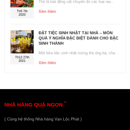
Thỏ là loài động vật chuyên ăn các loại rau...
Th5 7th
Xêm thêm
2020
ĐẶT TIỆC SINH NHẬT TẠI NHÀ – MÓN
QUÀ Ý NGHĨA ĐẶC BIỆT DÀNH CHO BẬC
SINH THÀNH
Một bữa tiệc sinh nhật mừng thọ ông bà, cha...
Th12 27th
2021
Xêm thêm
®
NHÀ HÀNG QUÁ NGON
( Cùng hệ thống Nhà hàng Vạn Lộc Phát )