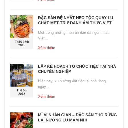
ĐẶC SẢN ĐỆ NHẤT HEO TỘC QUAY LU
CHẶT MẸT TRỨ DANH ẨM THỰC VIỆT
Một trong những món ăn dân dã ngon nhất
Việt...
Th10 16th
2015
Xêm thêm
LẬP KẾ HOẠCH TỔ CHỨC TIỆC TẠI NHÀ
CHUYÊN NGHIỆP
Hiện nay, xu hướng đặt tiệc tại nhà đang
ngày...
Th6 6th
2018
Xêm thêm
MĨ VỊ NHÂN GIAN – ĐẶC SẢN THỎ RỪNG
LAI NƯỚNG LU MẮM NHĨ