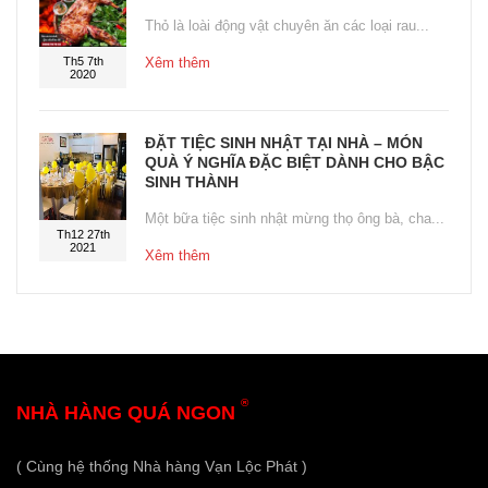
Thỏ là loài động vật chuyên ăn các loại rau...
Th5 7th
Xêm thêm
2020
ĐẶT TIỆC SINH NHẬT TẠI NHÀ – MÓN
QUÀ Ý NGHĨA ĐẶC BIỆT DÀNH CHO BẬC
SINH THÀNH
Một bữa tiệc sinh nhật mừng thọ ông bà, cha...
Th12 27th
2021
Xêm thêm
®
NHÀ HÀNG QUÁ NGON
( Cùng hệ thống Nhà hàng Vạn Lộc Phát )