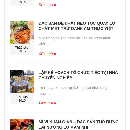
2016
Xêm thêm
ĐẶC SẢN ĐỆ NHẤT HEO TỘC QUAY LU
CHẶT MẸT TRỨ DANH ẨM THỰC VIỆT
Một trong những món ăn dân dã ngon nhất
Việt...
Th10 16th
2015
Xêm thêm
LẬP KẾ HOẠCH TỔ CHỨC TIỆC TẠI NHÀ
CHUYÊN NGHIỆP
Hiện nay, xu hướng đặt tiệc tại nhà đang
ngày...
Th6 6th
2018
Xêm thêm
MĨ VỊ NHÂN GIAN – ĐẶC SẢN THỎ RỪNG
LAI NƯỚNG LU MẮM NHĨ