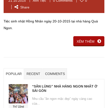
21.10.2015
Ảnh Tiệc
0 Comments
0
Share
Tiệc sinh nhật Hồng Nhân ngày 20-10-2015 tại nhà hàng Quá
Ngon.
XÊM THÊM
POPULAR
RECENT
COMMENTS
“SĂN LÙNG” NHÀ HÀNG NGON NHẤT Ở
SÀI GÒN
Nhu cầu “ăn ngon mặc đẹp” ngày càng cao
của...
Th7 22nd