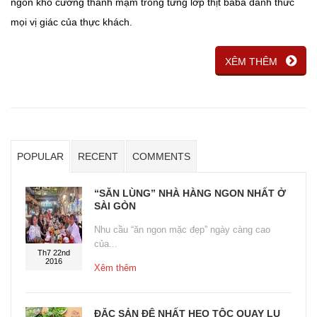
ngon khó cưỡng thanh mặm trong từng lớp thịt baba đánh thức
mọi vị giác của thực khách.
XÊM THÊM
POPULAR
RECENT
COMMENTS
“SĂN LÙNG” NHÀ HÀNG NGON NHẤT Ở
SÀI GÒN
Nhu cầu “ăn ngon mặc đẹp” ngày càng cao
của...
Th7 22nd
2016
Xêm thêm
ĐẶC SẢN ĐỆ NHẤT HEO TỘC QUAY LU