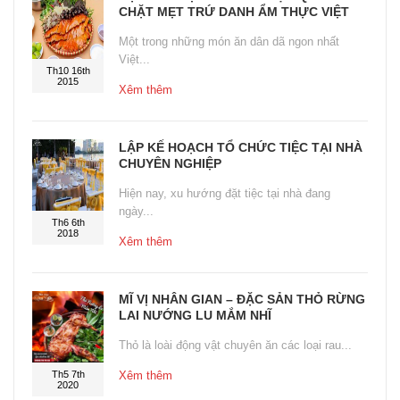
CHẶT MẸT TRỨ DANH ẨM THỰC VIỆT
Một trong những món ăn dân dã ngon nhất
Việt...
Th10 16th
2015
Xêm thêm
LẬP KẾ HOẠCH TỔ CHỨC TIỆC TẠI NHÀ
CHUYÊN NGHIỆP
Hiện nay, xu hướng đặt tiệc tại nhà đang
ngày...
Th6 6th
2018
Xêm thêm
MĨ VỊ NHÂN GIAN – ĐẶC SẢN THỎ RỪNG
LAI NƯỚNG LU MẮM NHĨ
Thỏ là loài động vật chuyên ăn các loại rau...
Th5 7th
Xêm thêm
2020