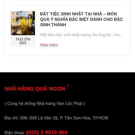
ĐẶT TIỆC SINH NHẬT TẠI NHÀ – MÓN
QUÀ Ý NGHĨA ĐẶC BIỆT DÀNH CHO BẬC
SINH THÀNH
Một bữa tiệc sinh nhật mừng thọ ông bà, cha...
Th12 27th
2021
Xêm thêm
®
NHÀ HÀNG QUÁ NGON
( Cùng hệ thống Nhà hàng Vạn Lộc Phát )
Địa chỉ: 306–308 Lê Văn Sỹ, P. Tân Sơn Hòa, TP.HCM
(028) 3 9918 964
Điện thoại: