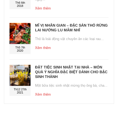
Th6 6th
2018
Xêm thêm
MĨ VỊ NHÂN GIAN – ĐẶC SẢN THỎ RỪNG
LAI NƯỚNG LU MẮM NHĨ
Thỏ là loài động vật chuyên ăn các loại rau...
Th5 7th
Xêm thêm
2020
ĐẶT TIỆC SINH NHẬT TẠI NHÀ – MÓN
QUÀ Ý NGHĨA ĐẶC BIỆT DÀNH CHO BẬC
SINH THÀNH
Một bữa tiệc sinh nhật mừng thọ ông bà, cha...
Th12 27th
2021
Xêm thêm