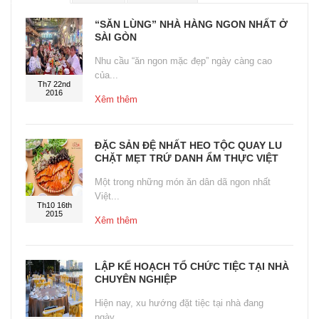
“SĂN LÙNG” NHÀ HÀNG NGON NHẤT Ở
SÀI GÒN
Nhu cầu “ăn ngon mặc đẹp” ngày càng cao
của...
Th7 22nd
2016
Xêm thêm
ĐẶC SẢN ĐỆ NHẤT HEO TỘC QUAY LU
CHẶT MẸT TRỨ DANH ẨM THỰC VIỆT
Một trong những món ăn dân dã ngon nhất
Việt...
Th10 16th
2015
Xêm thêm
LẬP KẾ HOẠCH TỔ CHỨC TIỆC TẠI NHÀ
CHUYÊN NGHIỆP
Hiện nay, xu hướng đặt tiệc tại nhà đang
ngày...