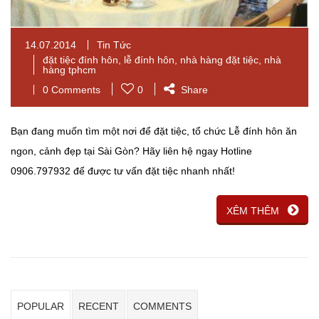
14.07.2014
Tin Tức
đặt tiệc đính hôn
,
lễ đính hôn
,
nhà hàng đặt tiệc
,
nhà
hàng tphcm
0 Comments
0
Share
Bạn đang muốn tìm một nơi để đặt tiệc, tổ chức Lễ đính hôn ăn
ngon, cảnh đẹp tại Sài Gòn? Hãy liên hệ ngay Hotline
0906.797932 để được tư vấn đặt tiệc nhanh nhất!
XÊM THÊM
POPULAR
RECENT
COMMENTS