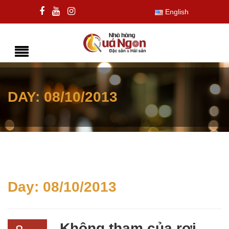
English
DAY:
08/10/2013
Day:
08/10/2013
Không tham của rơi,