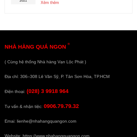
2021
Xêm thêm
®
NHÀ HÀNG QUÁ NGON
( Cùng hệ thống Nhà hàng Vạn Lộc Phát )
Địa chỉ: 306–308 Lê Văn Sỹ, P. Tân Sơn Hòa, TP.HCM
(028) 3 9918 964
Điện thoại:
0906.79.79.32
Tư vấn & nhận tiệc:
Emai:
lienhe@nhahangquangon.com
Website:
https://www.nhahangquangon.com