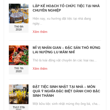
LẬP KẾ HOẠCH TỔ CHỨC TIỆC TẠI NHÀ
CHUYÊN NGHIỆP
Hiện nay, xu hướng đặt tiệc tại nhà đang
ngày...
Th6 6th
2018
Xêm thêm
MĨ VỊ NHÂN GIAN – ĐẶC SẢN THỎ RỪNG
LAI NƯỚNG LU MẮM NHĨ
Thỏ là loài động vật chuyên ăn các loại rau...
Th5 7th
Xêm thêm
2020
ĐẶT TIỆC SINH NHẬT TẠI NHÀ – MÓN
QUÀ Ý NGHĨA ĐẶC BIỆT DÀNH CHO BẬC
SINH THÀNH
Một bữa tiệc sinh nhật mừng thọ ông bà, cha...
Th12 27th