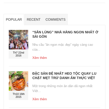
POPULAR
RECENT
COMMENTS
“SĂN LÙNG” NHÀ HÀNG NGON NHẤT Ở
SÀI GÒN
Nhu cầu “ăn ngon mặc đẹp” ngày càng cao
của...
Th7 22nd
2016
Xêm thêm
ĐẶC SẢN ĐỆ NHẤT HEO TỘC QUAY LU
CHẶT MẸT TRỨ DANH ẨM THỰC VIỆT
Một trong những món ăn dân dã ngon nhất
Việt...
Th10 16th
2015
Xêm thêm