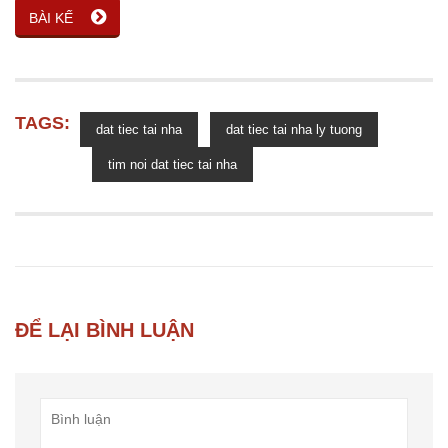
BÀI KẾ
TAGS:
dat tiec tai nha
dat tiec tai nha ly tuong
tim noi dat tiec tai nha
ĐỂ LẠI BÌNH LUẬN