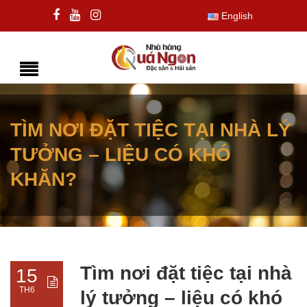
English
TÌM NƠI ĐẶT TIỆC TẠI NHÀ LÝ
TƯỞNG – LIỆU CÓ KHÓ
KHĂN?
Tìm nơi đặt tiệc tại nhà
15
TH6
lý tưởng – liệu có khó