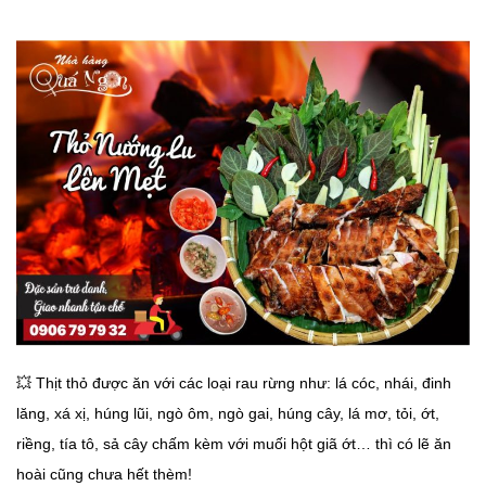
💥
Thịt thỏ được ăn với các loại rau rừng như: lá cóc, nhái, đinh
lăng, xá xị, húng lũi, ngò ôm, ngò gai, húng cây, lá mơ, tỏi, ớt,
riềng, tía tô, sả cây chấm kèm với muối hột giã ớt… thì có lẽ ăn
hoài cũng chưa hết thèm!