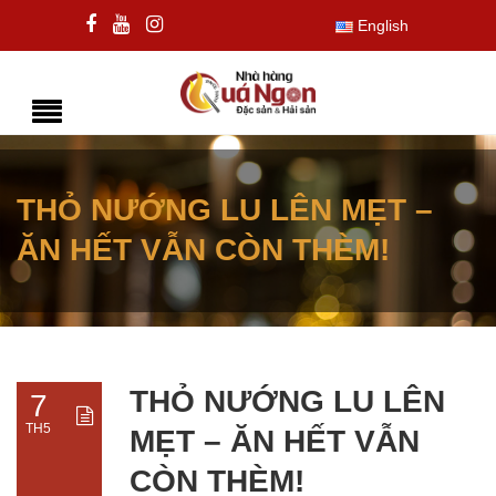
English
THỎ NƯỚNG LU LÊN MẸT –
ĂN HẾT VẪN CÒN THÈM!
THỎ NƯỚNG LU LÊN
7
TH5
MẸT – ĂN HẾT VẪN
CÒN THÈM!