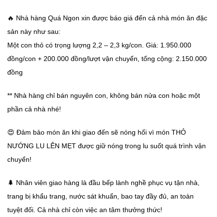
🔥
Nhà hàng Quá Ngon xin được báo giá đến cả nhà món ăn đặc
sản này như sau:
Một con thỏ có trọng lượng 2,2 – 2,3 kg/con. Giá: 1.950.000
đồng/con + 200.000 đồng/lượt vận chuyển, tổng cộng: 2.150.000
đồng
** Nhà hàng chỉ bán nguyên con, không bán nửa con hoặc một
phần cả nhà nhé!
😍
Đảm bảo món ăn khi giao đến sẽ nóng hổi vì món THỎ
NƯỚNG LU LÊN MẸT được giữ nóng trong lu suốt quá trình vận
chuyển!
🌲
Nhân viên giao hàng là đầu bếp lành nghề phục vụ tận nhà,
trang bị khẩu trang, nước sát khuẩn, bao tay đầy đủ, an toàn
tuyệt đối. Cả nhà chỉ còn việc an tâm thưởng thức!