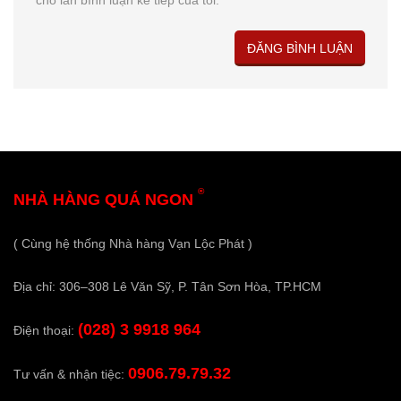
cho lần bình luận kế tiếp của tôi.
®
NHÀ HÀNG QUÁ NGON
( Cùng hệ thống Nhà hàng Vạn Lộc Phát )
Địa chỉ: 306–308 Lê Văn Sỹ, P. Tân Sơn Hòa, TP.HCM
(028) 3 9918 964
Điện thoại:
0906.79.79.32
Tư vấn & nhận tiệc: