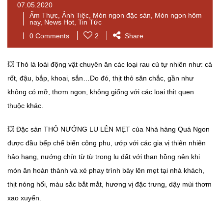
07.05.2020
Ẩm Thực
,
Ảnh Tiệc
,
Món ngon đặc sản
,
Món ngon hôm
nay
,
News Hot
,
Tin Tức
0 Comments
2
Share
💥
Thỏ là loài động vật chuyên ăn các loại rau củ tự nhiên như: cà
rốt, đậu, bắp, khoai, sắn…Do đó, thịt thỏ săn chắc, gần như
không có mỡ, thơm ngon, không giống với các loại thịt quen
thuộc khác.
💥
Đặc sản THỎ NƯỚNG LU LÊN MẸT của Nhà hàng Quá Ngon
được đầu bếp chế biến công phu, ướp với các gia vị thiên nhiên
hảo hạng, nướng chín từ từ trong lu đất với than hồng nên khi
món ăn hoàn thành và xé phay trình bày lên mẹt tại nhà khách,
thịt nóng hổi, màu sắc bắt mắt, hương vị đặc trưng, dậy mùi thơm
xao xuyến.