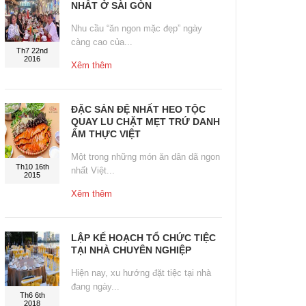
NHẤT Ở SÀI GÒN
Nhu cầu “ăn ngon mặc đẹp” ngày
càng cao của...
Th7 22nd
2016
Xêm thêm
ĐẶC SẢN ĐỆ NHẤT HEO TỘC
QUAY LU CHẶT MẸT TRỨ DANH
ẨM THỰC VIỆT
Một trong những món ăn dân dã ngon
Th10 16th
nhất Việt...
2015
Xêm thêm
LẬP KẾ HOẠCH TỔ CHỨC TIỆC
TẠI NHÀ CHUYÊN NGHIỆP
Hiện nay, xu hướng đặt tiệc tại nhà
đang ngày...
Th6 6th
2018