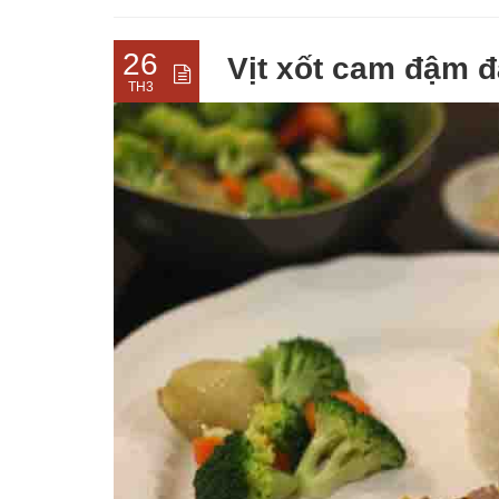
26
Vịt xốt cam đậm 
TH3