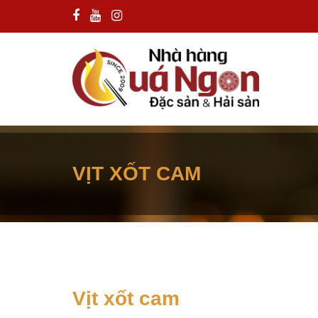
VỊT XỐT CAM
Vịt xốt cam