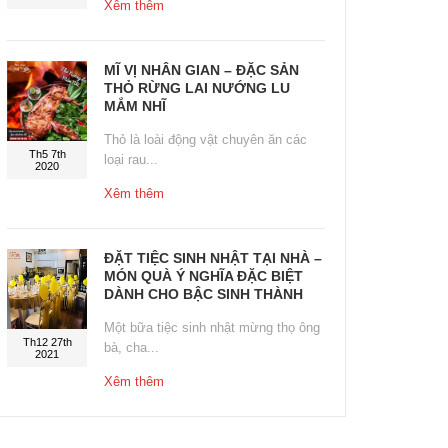
Xêm thêm
MĨ VỊ NHÂN GIAN – ĐẶC SẢN
THỎ RỪNG LAI NƯỚNG LU
MẮM NHĨ
Thỏ là loài động vật chuyên ăn các
Th5 7th
loại rau...
2020
Xêm thêm
ĐẶT TIỆC SINH NHẬT TẠI NHÀ –
MÓN QUÀ Ý NGHĨA ĐẶC BIỆT
DÀNH CHO BẬC SINH THÀNH
Một bữa tiệc sinh nhật mừng thọ ông
Th12 27th
bà, cha...
2021
Xêm thêm