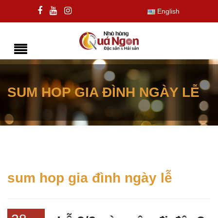
English
SUM HOP GIA ĐÌNH NGÀY LỄ
sum hop gia đình ngày lễ