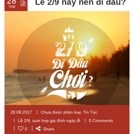
28
Lễ 2/9 này nên đi đâu?
TH8
28.08.2017
Chưa được phân loại
,
Tin Tức
Lễ 2/9
,
sum hop gia đình ngày lễ
0 Comments
0
Share