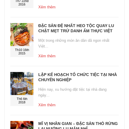
Th7 22nd
2016
Xêm thêm
ĐẶC SẢN ĐỆ NHẤT HEO TỘC QUAY LU
CHẶT MẸT TRỨ DANH ẨM THỰC VIỆT
Một trong những món ăn dân dã ngon nhất
Việt...
Th10 16th
2015
Xêm thêm
LẬP KẾ HOẠCH TỔ CHỨC TIỆC TẠI NHÀ
CHUYÊN NGHIỆP
Hiện nay, xu hướng đặt tiệc tại nhà đang
ngày...
Th6 6th
2018
Xêm thêm
MĨ VỊ NHÂN GIAN – ĐẶC SẢN THỎ RỪNG
LAI NƯỚNG LU MẮM NHĨ