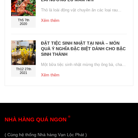
Thỏ là loài động vật chuyên ăn các loại rau...
Th5 7th
Xêm thêm
2020
ĐẶT TIỆC SINH NHẬT TẠI NHÀ – MÓN
QUÀ Ý NGHĨA ĐẶC BIỆT DÀNH CHO BẬC
SINH THÀNH
Một bữa tiệc sinh nhật mừng thọ ông bà, cha...
Th12 27th
2021
Xêm thêm
®
NHÀ HÀNG QUÁ NGON
( Cùng hệ thống Nhà hàng Vạn Lộc Phát )