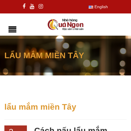
English
LẨU MẮM MIỀN TÂY
lẩu mắm miền Tây
Cách nấu lẩu mắm