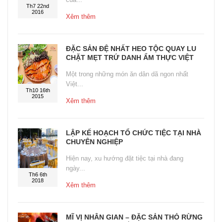
Th7 22nd
2016
Xêm thêm
ĐẶC SẢN ĐỆ NHẤT HEO TỘC QUAY LU
CHẶT MẸT TRỨ DANH ẨM THỰC VIỆT
Một trong những món ăn dân dã ngon nhất
Việt...
Th10 16th
2015
Xêm thêm
LẬP KẾ HOẠCH TỔ CHỨC TIỆC TẠI NHÀ
CHUYÊN NGHIỆP
Hiện nay, xu hướng đặt tiệc tại nhà đang
ngày...
Th6 6th
2018
Xêm thêm
MĨ VỊ NHÂN GIAN – ĐẶC SẢN THỎ RỪNG