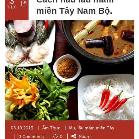
3
TH10
miền Tây Nam Bộ.
03.10.2015
Ẩm Thực
lẩu
,
lẩu mắm miền Tây
0 Comments
0
Share