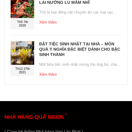
LAI NƯỚNG LU MẮM NHĨ
Thỏ là loài động vật chuyên ăn các loại rau...
Th5 7th
Xêm thêm
2020
ĐẶT TIỆC SINH NHẬT TẠI NHÀ – MÓN
QUÀ Ý NGHĨA ĐẶC BIỆT DÀNH CHO BẬC
SINH THÀNH
Một bữa tiệc sinh nhật mừng thọ ông bà, cha...
Th12 27th
2021
Xêm thêm
®
NHÀ HÀNG QUÁ NGON
( Cùng hệ thống Nhà hàng Vạn Lộc Phát )