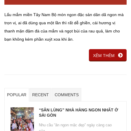
Lẩu mắm miền Tây Nam Bộ món ngon đặc sản dân dã ngon mà
trọn vị, ai đã dùng qua một lần thì rất dễ ghiền, cái hương vị
thanh mặn đậm đà của mắm và ngọt bùi của rau quả, làm cho
bạn không kém phần xuýt xoa khi ăn.
XÊM THÊM
POPULAR
RECENT
COMMENTS
“SĂN LÙNG” NHÀ HÀNG NGON NHẤT Ở
SÀI GÒN
Nhu cầu “ăn ngon mặc đẹp” ngày càng cao
của...