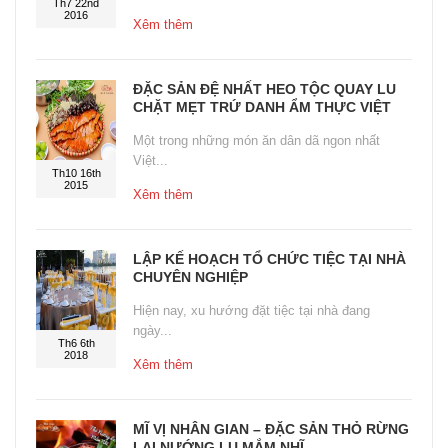
Th7 22nd
2016
Xêm thêm
ĐẶC SẢN ĐỆ NHẤT HEO TỘC QUAY LU
CHẶT MẸT TRỨ DANH ẨM THỰC VIỆT
Một trong những món ăn dân dã ngon nhất
Việt...
Th10 16th
2015
Xêm thêm
LẬP KẾ HOẠCH TỔ CHỨC TIỆC TẠI NHÀ
CHUYÊN NGHIỆP
Hiện nay, xu hướng đặt tiệc tại nhà đang
ngày...
Th6 6th
2018
Xêm thêm
MĨ VỊ NHÂN GIAN – ĐẶC SẢN THỎ RỪNG
LAI NƯỚNG LU MẮM NHĨ