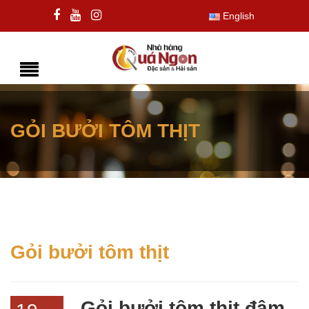
English
GỎI BƯỞI TÔM THỊT
Gỏi bưởi tôm thịt
Gỏi bưởi tôm thịt đậm