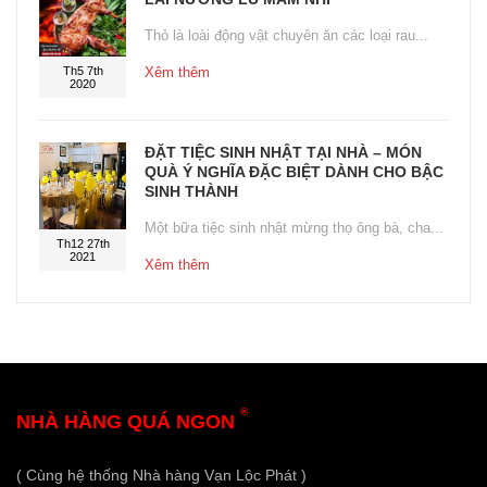
Thỏ là loài động vật chuyên ăn các loại rau...
Th5 7th
Xêm thêm
2020
ĐẶT TIỆC SINH NHẬT TẠI NHÀ – MÓN
QUÀ Ý NGHĨA ĐẶC BIỆT DÀNH CHO BẬC
SINH THÀNH
Một bữa tiệc sinh nhật mừng thọ ông bà, cha...
Th12 27th
2021
Xêm thêm
®
NHÀ HÀNG QUÁ NGON
( Cùng hệ thống Nhà hàng Vạn Lộc Phát )