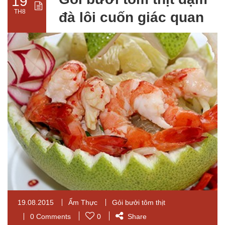
19
TH8
đà lôi cuốn giác quan
19.08.2015
Ẩm Thực
Gỏi bưởi tôm thịt
0 Comments
0
Share