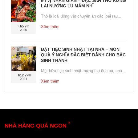
MĨ VỊ NHÂN GIAN – ĐẶC SẢN THỎ RỪNG
LAI NƯỚNG LU MẮM NHĨ
Thỏ là loài động vật chuyên ăn các loại rau...
Th5 7th
Xêm thêm
2020
ĐẶT TIỆC SINH NHẬT TẠI NHÀ – MÓN
QUÀ Ý NGHĨA ĐẶC BIỆT DÀNH CHO BẬC
SINH THÀNH
Một bữa tiệc sinh nhật mừng thọ ông bà, cha...
Th12 27th
2021
Xêm thêm
®
NHÀ HÀNG QUÁ NGON