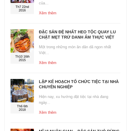
của...
Th7 22nd
2016
Xêm thêm
ĐẶC SẢN ĐỆ NHẤT HEO TỘC QUAY LU
CHẶT MẸT TRỨ DANH ẨM THỰC VIỆT
Một trong những món ăn dân dã ngon nhất
Việt...
Th10 16th
2015
Xêm thêm
LẬP KẾ HOẠCH TỔ CHỨC TIỆC TẠI NHÀ
CHUYÊN NGHIỆP
Hiện nay, xu hướng đặt tiệc tại nhà đang
ngày...
Th6 6th
2018
Xêm thêm