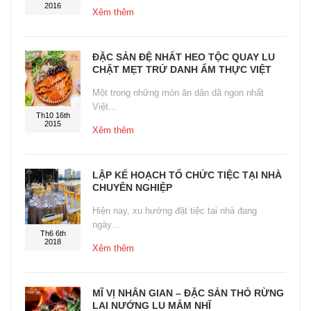
2016
Xêm thêm
ĐẶC SẢN ĐỆ NHẤT HEO TỘC QUAY LU
CHẶT MẸT TRỨ DANH ẨM THỰC VIỆT
Một trong những món ăn dân dã ngon nhất
Việt...
Th10 16th
2015
Xêm thêm
LẬP KẾ HOẠCH TỔ CHỨC TIỆC TẠI NHÀ
CHUYÊN NGHIỆP
Hiện nay, xu hướng đặt tiệc tại nhà đang
ngày...
Th6 6th
2018
Xêm thêm
MĨ VỊ NHÂN GIAN – ĐẶC SẢN THỎ RỪNG
LAI NƯỚNG LU MẮM NHĨ