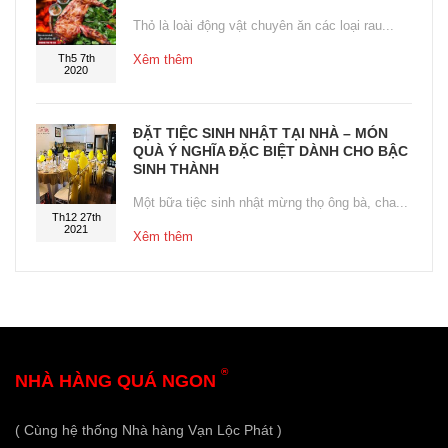
Thỏ là loài động vật chuyên ăn các loại rau...
Th5 7th
Xêm thêm
2020
ĐẶT TIỆC SINH NHẬT TẠI NHÀ – MÓN
QUÀ Ý NGHĨA ĐẶC BIỆT DÀNH CHO BẬC
SINH THÀNH
Một bữa tiệc sinh nhật mừng thọ ông bà, cha...
Th12 27th
2021
Xêm thêm
®
NHÀ HÀNG QUÁ NGON
( Cùng hệ thống Nhà hàng Vạn Lộc Phát )