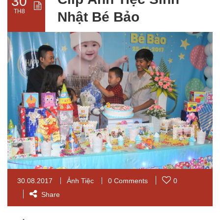
30
TH8
Nhật Bé Bảo
30.08.2017
Ảnh Tiệc
0 Comments
0
Share