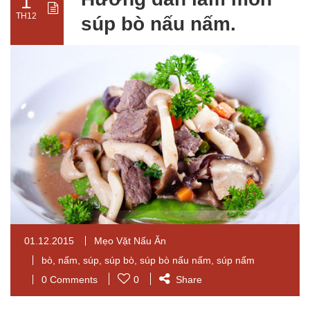
1
TH12
súp bò nấu nấm.
01.12.2015
Mẹo Vặt Nấu Ăn
bò
,
nấm
,
súp
,
súp bò
,
súp bò nấu nấm
,
súp nấm
0 Comments
0
Share