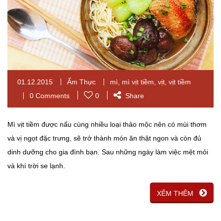
01.12.2015
Ẩm Thực
mì
,
mì vịt tiềm
,
vịt
,
vịt tiềm
0 Comments
0
Share
Mì vịt tiềm được nấu cùng nhiều loại thảo mộc nên có mùi thơm
và vị ngọt đặc trưng, sẽ trở thành món ăn thật ngon và còn đủ
dinh dưỡng cho gia đình bạn. Sau những ngày làm việc mệt mỏi
và khí trời se lạnh.
XÊM THÊM