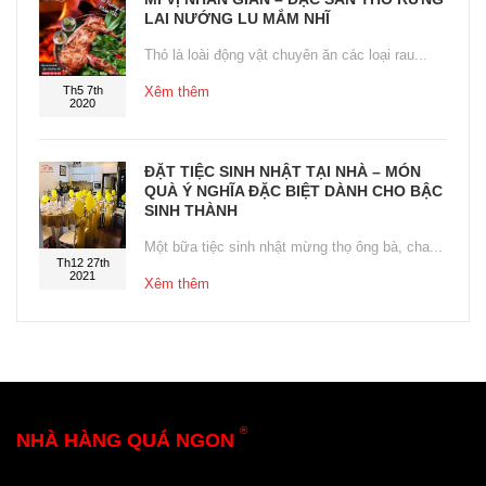
LAI NƯỚNG LU MẮM NHĨ
Thỏ là loài động vật chuyên ăn các loại rau...
Th5 7th
Xêm thêm
2020
ĐẶT TIỆC SINH NHẬT TẠI NHÀ – MÓN
QUÀ Ý NGHĨA ĐẶC BIỆT DÀNH CHO BẬC
SINH THÀNH
Một bữa tiệc sinh nhật mừng thọ ông bà, cha...
Th12 27th
2021
Xêm thêm
®
NHÀ HÀNG QUÁ NGON