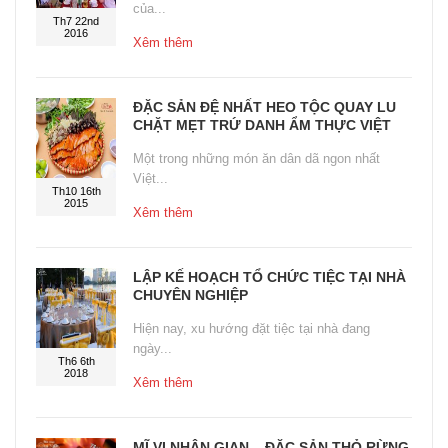
của...
Th7 22nd
2016
Xêm thêm
ĐẶC SẢN ĐỆ NHẤT HEO TỘC QUAY LU
CHẶT MẸT TRỨ DANH ẨM THỰC VIỆT
Một trong những món ăn dân dã ngon nhất
Việt...
Th10 16th
2015
Xêm thêm
LẬP KẾ HOẠCH TỔ CHỨC TIỆC TẠI NHÀ
CHUYÊN NGHIỆP
Hiện nay, xu hướng đặt tiệc tại nhà đang
ngày...
Th6 6th
2018
Xêm thêm
MĨ VỊ NHÂN GIAN – ĐẶC SẢN THỎ RỪNG