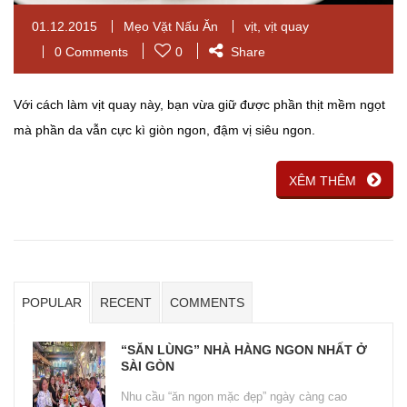
01.12.2015
Mẹo Vặt Nấu Ăn
vịt
,
vịt quay
0 Comments
0
Share
Với cách làm vịt quay này, bạn vừa giữ được phần thịt mềm ngọt
mà phần da vẫn cực kì giòn ngon, đậm vị siêu ngon.
XÊM THÊM
POPULAR
RECENT
COMMENTS
“SĂN LÙNG” NHÀ HÀNG NGON NHẤT Ở
SÀI GÒN
Nhu cầu “ăn ngon mặc đẹp” ngày càng cao