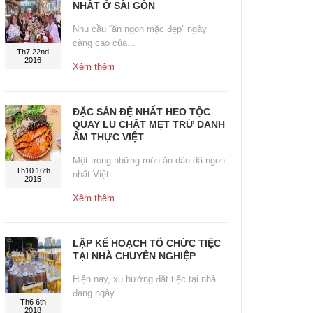
NHẤT Ở SÀI GÒN
Nhu cầu “ăn ngon mặc đẹp” ngày
càng cao của...
Th7 22nd
2016
Xêm thêm
ĐẶC SẢN ĐỆ NHẤT HEO TỘC
QUAY LU CHẶT MẸT TRỨ DANH
ẨM THỰC VIỆT
Một trong những món ăn dân dã ngon
Th10 16th
nhất Việt...
2015
Xêm thêm
LẬP KẾ HOẠCH TỔ CHỨC TIỆC
TẠI NHÀ CHUYÊN NGHIỆP
Hiện nay, xu hướng đặt tiệc tại nhà
đang ngày...
Th6 6th
2018