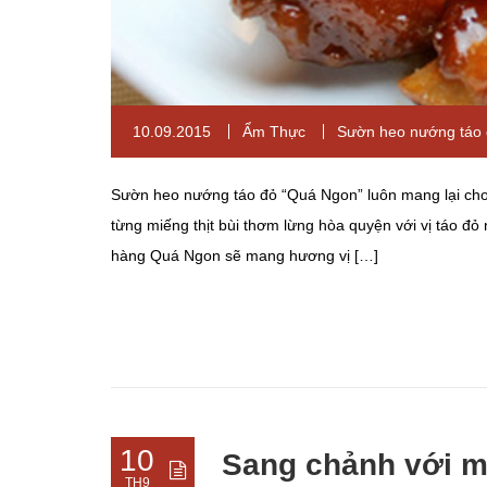
10.09.2015
Ẩm Thực
Sườn heo nướng táo
Sườn heo nướng táo đỏ “Quá Ngon” luôn mang lại cho 
từng miếng thịt bùi thơm lừng hòa quyện với vị táo đ
hàng Quá Ngon sẽ mang hương vị […]
10
Sang chảnh với m
TH9