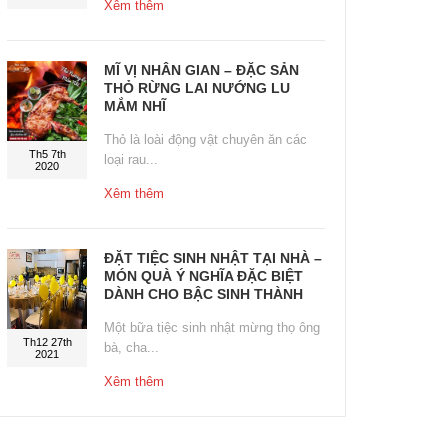
Xêm thêm
MĨ VỊ NHÂN GIAN – ĐẶC SẢN
THỎ RỪNG LAI NƯỚNG LU
MẮM NHĨ
Thỏ là loài động vật chuyên ăn các
Th5 7th
loại rau...
2020
Xêm thêm
ĐẶT TIỆC SINH NHẬT TẠI NHÀ –
MÓN QUÀ Ý NGHĨA ĐẶC BIỆT
DÀNH CHO BẬC SINH THÀNH
Một bữa tiệc sinh nhật mừng thọ ông
Th12 27th
bà, cha...
2021
Xêm thêm