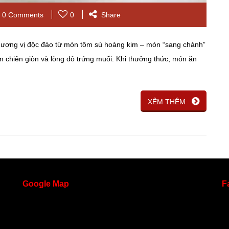
0 Comments
0
Share
hương vị độc đáo từ món tôm sú hoàng kim – món “sang chảnh”
chiên giòn và lòng đỏ trứng muối. Khi thưởng thức, món ăn
XÊM THÊM
Google
Map
F