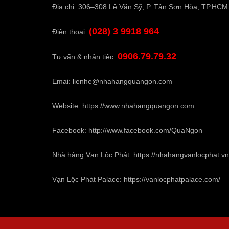
Địa chỉ: 306–308 Lê Văn Sỹ, P. Tân Sơn Hòa, TP.HCM
(028) 3 9918 964
Điện thoại:
0906.79.79.32
Tư vấn & nhận tiệc:
Emai:
lienhe@nhahangquangon.com
Website:
https://www.nhahangquangon.com
Facebook:
http://www.facebook.com/QuaNgon
Nhà hàng Vạn Lộc Phát:
https://nhahangvanlocphat.vn
Vạn Lộc Phát Palace:
https://vanlocphatpalace.com/