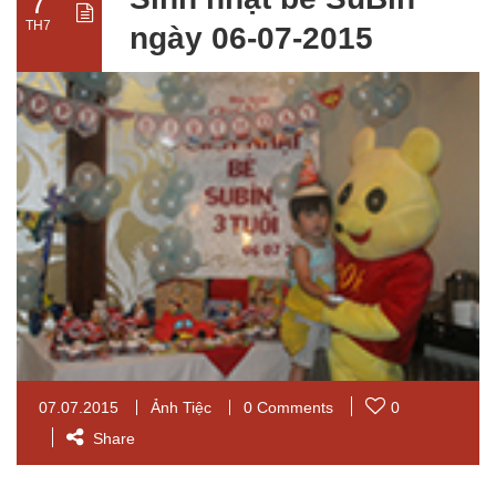
7
TH7
ngày 06-07-2015
07.07.2015
Ảnh Tiệc
0 Comments
0
Share