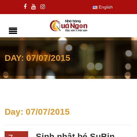
English
DAY:
07/07/2015
Day:
07/07/2015
Sinh nhật bé SuBin