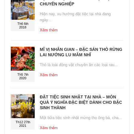
CHUYÊN NGHIỆP
Hiện nay, xu hướng đặt tiệc tại nhà đang
ngày...
Th6 6th
2018
Xêm thêm
MĨ VỊ NHÂN GIAN – ĐẶC SẢN THỎ RỪNG
LAI NƯỚNG LU MẮM NHĨ
Thỏ là loài động vật chuyên ăn các loại rau...
Th5 7th
Xêm thêm
2020
ĐẶT TIỆC SINH NHẬT TẠI NHÀ – MÓN
QUÀ Ý NGHĨA ĐẶC BIỆT DÀNH CHO BẬC
SINH THÀNH
Một bữa tiệc sinh nhật mừng thọ ông bà, cha...
Th12 27th
2021
Xêm thêm