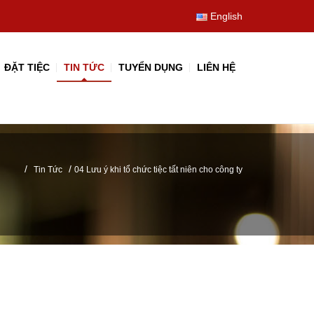
English
ĐẶT TIỆC
TIN TỨC
TUYỂN DỤNG
LIÊN HỆ
/
/
Tin Tức
04 Lưu ý khi tổ chức tiệc tất niên cho công ty