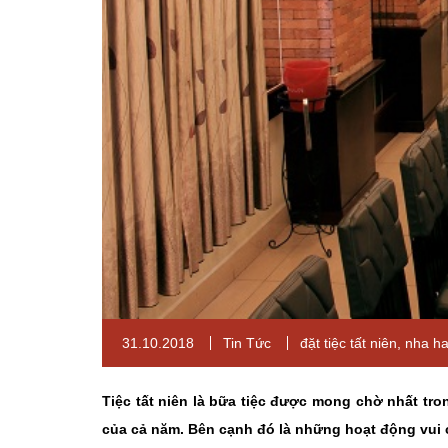
31.10.2018
Tin Tức
đặt tiệc tất niên
,
nha h
Tiệc tất niên là bữa tiệc được mong chờ nhất tr
của cả năm. Bên cạnh đó là những hoạt động vui c