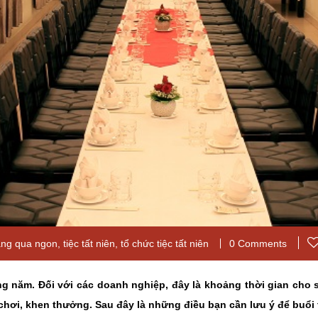
ang qua ngon
,
tiệc tất niên
,
tổ chức tiệc tất niên
0 Comments
ong năm. Đối với các doanh nghiệp, đây là khoảng thời gian cho 
hơi, khen thưởng. Sau đây là những điều bạn cần lưu ý để buổi 