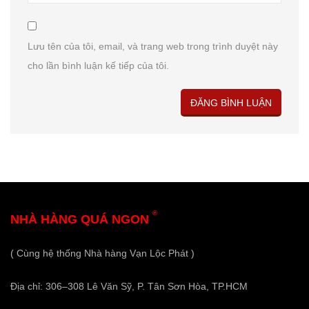
Lưu tên của tôi, email, và trang web trong trình duyệt này
cho lần bình luận kế tiếp của tôi.
®
NHÀ HÀNG QUÁ NGON
( Cùng hệ thống Nhà hàng Vạn Lộc Phát )
Địa chỉ: 306–308 Lê Văn Sỹ, P. Tân Sơn Hòa, TP.HCM