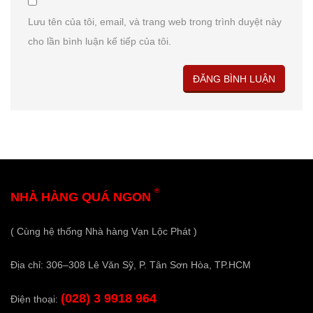
Lưu tên của tôi, email, và trang web trong trình duyệt này
cho lần bình luận kế tiếp của tôi.
®
NHÀ HÀNG QUÁ NGON
( Cùng hệ thống Nhà hàng Vạn Lộc Phát )
Địa chỉ: 306–308 Lê Văn Sỹ, P. Tân Sơn Hòa, TP.HCM
(028) 3 9918 964
Điện thoại: