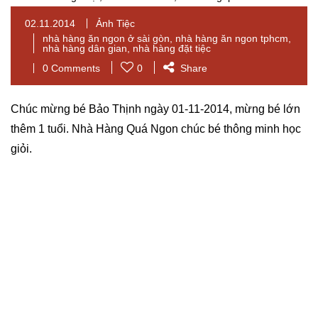
02.11.2014
Ảnh Tiệc
nhà hàng ăn ngon ở sài gòn
,
nhà hàng ăn ngon tphcm
,
nhà hàng dân gian
,
nhà hàng đặt tiệc
0 Comments
0
Share
Chúc mừng bé Bảo Thịnh ngày 01-11-2014, mừng bé lớn
thêm 1 tuổi. Nhà Hàng Quá Ngon chúc bé thông minh học
giỏi.