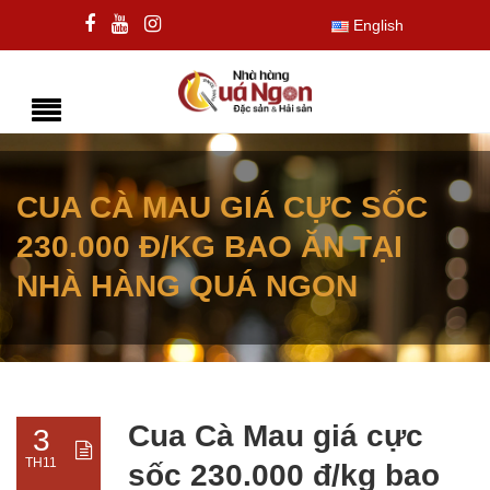
English
CUA CÀ MAU GIÁ CỰC SỐC
230.000 Đ/KG BAO ĂN TẠI
NHÀ HÀNG QUÁ NGON
Cua Cà Mau giá cực
3
TH11
sốc 230.000 đ/kg bao