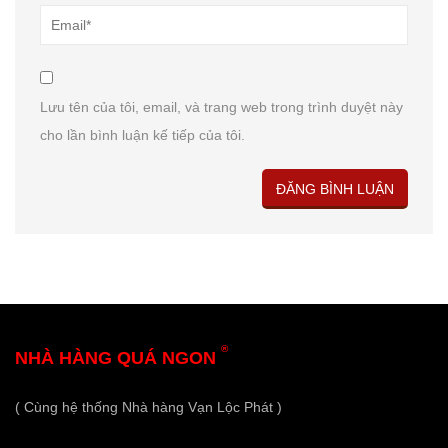
Lưu tên của tôi, email, và trang web trong trình duyệt này
cho lần bình luận kế tiếp của tôi.
®
NHÀ HÀNG QUÁ NGON
( Cùng hệ thống Nhà hàng Vạn Lộc Phát )