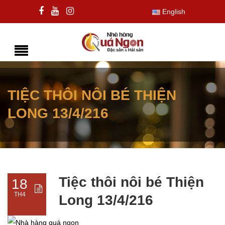
English
TIỆC THÔI NÔI BÉ THIỆN
LONG 13/4/216
Tiệc thôi nôi bé Thiện
18
TH4
Long 13/4/216