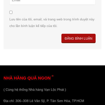
Lưu tên của tôi, email, và trang web trong trình duyệt này
cho lần bình luận kế tiếp của tôi.
®
NHÀ HÀNG QUÁ NGON
( Cùng hệ thống Nhà hàng Vạn Lộc Phát )
Địa chỉ: 306–308 Lê Văn Sỹ, P. Tân Sơn Hòa, TP.HCM