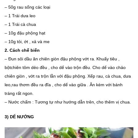
– 50g rau sống các loại
– 1 Trái dưa leo
– 1 Trái cà chua
– 10g đậu phộng hạt
– 10g tỏi, ớt , xả và me
2. Cách chế biến
– Đun sôi dầu ăn chiên giòn đậu phộng vớt ra. Khuấy tiêu ,
bộtchiên tôm dẻo đều , cho dế vào trộn đều. Cho dế vào chảo
chiên giòn , vớt ra trộn lẫn với đậu phộng. Xếp rau, cà chua, dưa
leo,rau thơm đều ra đĩa , cho dế vào giữa . Ăn kèm với bánh
tráng rất ngon.
– Nước chấm : Tương tự như hướng dẫn trên, cho thêm vị chua.
3) DẾ NƯỚNG