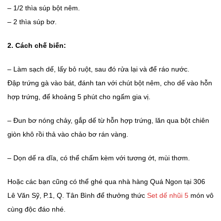
– 1/2 thìa súp bột nêm.
– 2 thìa súp bơ.
2. Cách chế biến:
– Làm sạch dế, lấy bỏ ruột, sau đó rửa lại và để ráo nước.
Đập trứng gà vào bát, đánh tan với chút bột nêm, cho dế vào hỗn
hợp trứng, để khoảng 5 phút cho ngấm gia vị.
– Đun bơ nóng chảy, gắp dế từ hỗn hợp trứng, lăn qua bột chiên
giòn khô rồi thả vào chảo bơ rán vàng.
– Dọn dế ra dĩa, có thể chấm kèm với tương ớt, mùi thơm.
Hoặc các bạn cũng có thể ghé qua nhà hàng Quá Ngon tại 306
Lê Văn Sỹ, P.1, Q. Tân Bình để thưởng thức
Set dế nhũi 5
món vô
cùng độc đáo nhé.