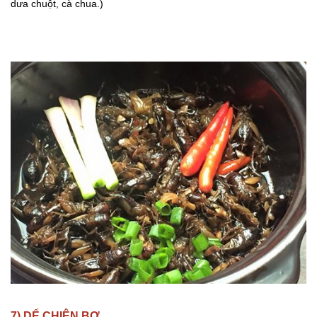
dưa chuột, cà chua.)
7) DẾ CHIÊN BƠ