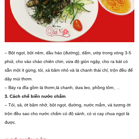
– Bột ngọt, bột nêm, dầu hào (đường), dấm, ướp trong vòng 3-5
phút, cho vào chảo chiên chin, vừa độ giòn ngậy, cho ra bát có
sẵn một ít gừng, tỏi, xả băm nhỏ và lá chanh thái chỉ, trộn đều để
dậy mùi thơm.
– Bày ra đĩa gồm lá thơm,lá chanh, dưa leo, phồng tôm, …
3. Cách chế biến nước chấm
– Tỏi, sả, ớt băm nhở, bột ngọt, đường, nước mắm, và tương ớt
trộn đều sao cho nước chấm có độ sánh, có vị cay chua ngọt là
được.