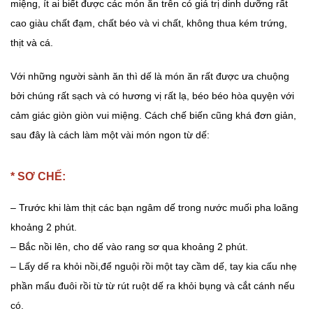
miệng, ít ai biết được các món ăn trên có giá trị dinh dưỡng rất
cao giàu chất đạm, chất béo và vi chất, không thua kém trứng,
thịt và cá.
Với những người sành ăn thì dế là món ăn rất được ưa chuộng
bởi chúng rất sạch và có hương vị rất lạ, béo béo hòa quyện với
cảm giác giòn giòn vui miệng. Cách chế biến cũng khá đơn giản,
sau đây là cách làm một vài món ngon từ dế:
* SƠ CHẾ:
– Trước khi làm thịt các bạn ngâm dế trong nước muối pha loãng
khoảng 2 phút.
– Bắc nồi lên, cho dế vào rang sơ qua khoảng 2 phút.
– Lấy dế ra khỏi nồi,để nguội rồi một tay cầm dế, tay kia cấu nhẹ
phần mẩu đuôi rồi từ từ rút ruột dế ra khỏi bụng và cắt cánh nếu
có.