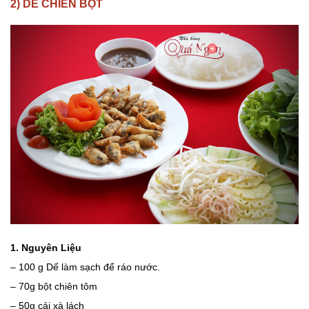
2) DẾ CHIÊN BỘT
1. Nguyên Liệu
– 100 g Dế làm sạch để ráo nước.
– 70g bột chiên tôm
– 50g cải xà lách