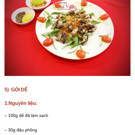
5) GỎI DẾ
1.Nguyên liệu:
– 100g dế đã làm sạch
– 30g đậu phộng