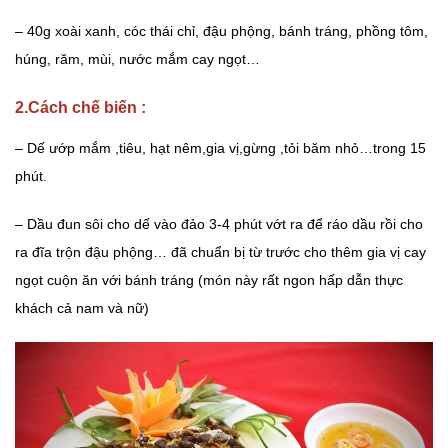
– 40g xoài xanh, cóc thái chỉ, đậu phộng, bánh tráng, phồng tôm,
húng, răm, mùi, nước mắm cay ngọt…
2.Cách chế biến :
– Dế ướp mắm ,tiêu, hạt nêm,gia vị,gừng ,tỏi băm nhỏ…trong 15
phút.
– Dầu đun sôi cho dế vào đảo 3-4 phút vớt ra để ráo dầu rồi cho
ra đĩa trộn đậu phộng… đã chuẩn bị từ trước cho thêm gia vị cay
ngọt cuộn ăn với bánh tráng (món này rất ngon hấp dẫn thực
khách cả nam và nữ)