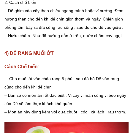
2. Cách chế biến
– Dế ghim vào cây theo chiều ngang mình hoặc vỉ nướng. Đem
nướng than cho đến khi dế chín giòn thơm và ngậy. Chiên giòn
phồng tôm bày ra đĩa cùng rau sống , sau đó cho dế vào giữa .
– Nước chấm: Như đã hướng dẫn ở trên, nước chấm cay ngọt.
4) DẾ RANG MUỐI ỚT
Cách Chế biến:
– Cho muối ớt vào chảo rang 5 phút .sau đó bỏ Dế vào rang
cùng cho đến khi dế chín
– Bạn sẽ có món ăn rất đặc biệt . Vị cay vị mặn cùng vị béo ngậy
của Dế sẽ làm thực khách khó quên
– Món ăn này dùng kèm với dưa chuột , cóc , xà lách , rau thơm.