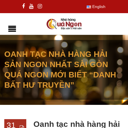
English
OANH TẠC NHÀ HÀNG HẢI
SẢN NGON NHẤT SÀI GÒN
QUÁ NGON MỚI BIẾT “DANH
BẤT HƯ TRUYỀN”
Oanh tạc nhà hàng hải
31