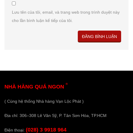
Lưu tên của tôi, email, và trang web trong trình duyệt này
cho lần bình luận kế tiếp của tôi.
®
NHÀ HÀNG QUÁ NGON
( Cùng hệ thống Nhà hàng Vạn Lộc Phát )
Địa chỉ: 306–308 Lê Văn Sỹ, P. Tân Sơn Hòa, TP.HCM
(028) 3 9918 964
Điện thoại: