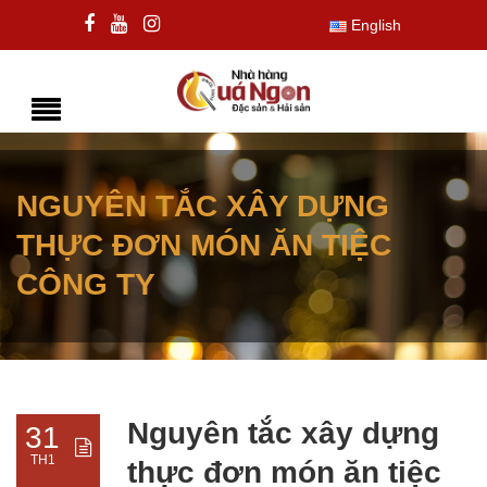
English
NGUYÊN TẮC XÂY DỰNG
THỰC ĐƠN MÓN ĂN TIỆC
CÔNG TY
Nguyên tắc xây dựng
31
TH1
thực đơn món ăn tiệc