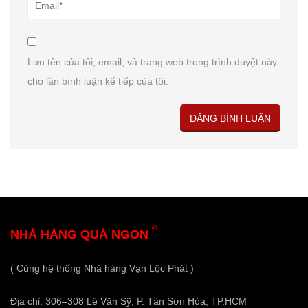
Lưu tên của tôi, email, và trang web trong trình duyệt này
cho lần bình luận kế tiếp của tôi.
®
NHÀ HÀNG QUÁ NGON
( Cùng hệ thống Nhà hàng Vạn Lộc Phát )
Địa chỉ: 306–308 Lê Văn Sỹ, P. Tân Sơn Hòa, TP.HCM