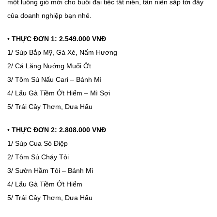
một luồng gió mới cho buổi đại tiệc tất niên, tân niên sắp tới đây
của doanh nghiệp bạn nhé.
•
THỰC ĐƠN 1: 2.549.000 VNĐ
1/ Súp Bắp Mỹ, Gà Xé, Nấm Hương
2/ Cá Lăng Nướng Muối Ớt
3/ Tôm Sú Nấu Cari – Bánh Mì
4/ Lẩu Gà Tiềm Ớt Hiểm – Mì Sợi
5/ Trái Cây Thơm, Dưa Hấu
•
THỰC ĐƠN 2: 2.808.000 VNĐ
1/ Súp Cua Sò Điệp
2/ Tôm Sú Cháy Tỏi
3/ Sườn Hầm Tỏi – Bánh Mì
4/ Lẩu Gà Tiềm Ớt Hiểm
5/ Trái Cây Thơm, Dưa Hấu