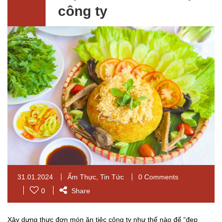
công ty
31.01.2024
Ẩm Thực
,
Tin Tức
0 Comments
0
Share
Xây dựng thực đơn món ăn tiệc công ty như thế nào để “đẹp