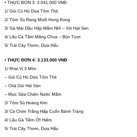
• THỰC ĐƠN 3: 3.041.000 VNĐ
1/ Gỏi Củ Hủ Dừa Tôm Thịt
2/ Tôm Sú Rang Muối Hong Kong
3/ Gà Mái Dầu Hấp Mắm Nhĩ – Xôi Hạt Sen
4/ Lẩu Cá Tầm Măng Chua – Bún Tươi
5/ Trái Cây Thơm, Dưa Hấu
• THỰC ĐƠN 4: 3.133.000 VNĐ
1/ Khai Vị 3 Món :
– Gỏi Củ Hủ Dừa Tôm Thịt
– Chả Giò Hải Sản
– Mực Sữa Chiên Nước Mắm
2/ Tôm Sú Hoàng Kim
3/ Cá Chim Trắng Hấp Cuốn Bánh Tráng
4/ Lẩu Gà Tiềm Ớt Hiểm
5/ Trái Cây Thơm, Dưa Hấu