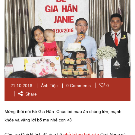
21.10.2016
Ảnh Tiệc
0 Comments
0
Share
Mừng thôi nôi Bé Gia Hân. Chúc bé mau ăn chóng lớn, mạnh
khỏe và vâng lời bố mẹ nhé con <3
Cám ơn Quý khách đã ủng hộ
nhà hàng hải sản
Quá Ngon và