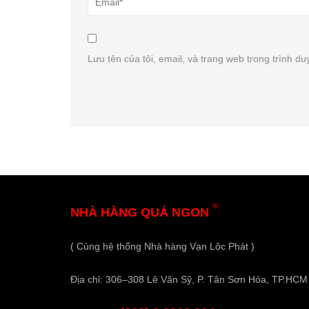
Lưu tên của tôi, email, và trang web trong trình duy
®
NHÀ HÀNG QUÁ NGON
( Cùng hệ thống Nhà hàng Vạn Lộc Phát )
Địa chỉ: 306–308 Lê Văn Sỹ, P. Tân Sơn Hòa, TP.HCM