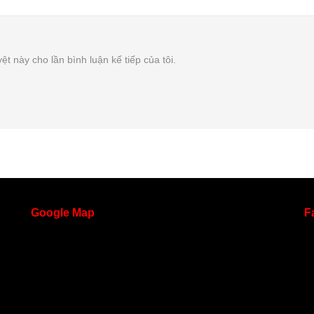
ệt này cho lần bình luận kế tiếp của tôi.
Google
Map
F