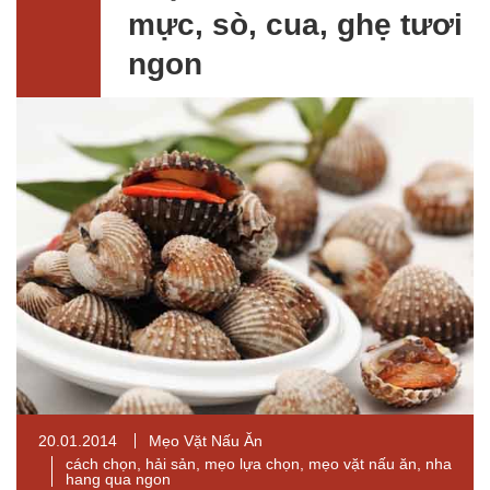
mực, sò, cua, ghẹ tươi
ngon
20.01.2014
Mẹo Vặt Nấu Ăn
cách chọn
,
hải sản
,
mẹo lựa chọn
,
mẹo vặt nấu ăn
,
nha
hang qua ngon