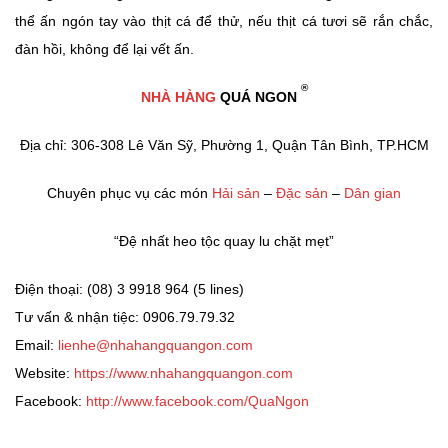
thể ấn ngón tay vào thịt cá để thử, nếu thịt cá tươi sẽ rắn chắc,
đàn hồi, không để lại vết ấn.
®
NHÀ HÀNG
QUÁ NGON
Địa chỉ: 306-308 Lê Văn Sỹ, Phường 1, Quận Tân Bình, TP.HCM
Chuyên phục vụ các món
Hải sản
–
Đặc sản
–
Dân gian
“Đệ nhất heo tộc quay lu chặt mẹt”
Điện thoại: (08) 3 9918 964 (5 lines)
Tư vấn & nhận tiệc: 0906.79.79.32
Email:
lienhe@nhahangquangon.com
Website:
https://www.nhahangquangon.com
Facebook:
http://www.facebook.com/QuaNgon