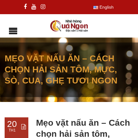
English
MẸO VẶT NẤU ĂN – CÁCH
CHỌN HẢI SẢN TÔM, MỰC,
SÒ, CUA, GHẸ TƯƠI NGON
Mẹo vặt nấu ăn – Cách
20
TH1
chọn hải sản tôm,