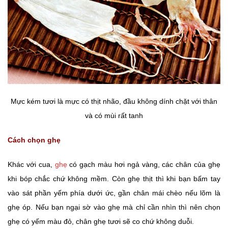
Mực kém tươi là mực có thịt nhão, đầu không dính chặt với thân
và có mùi rất tanh
Cách chọn ghẹ
Khác với cua,
ghẹ
có gạch màu hơi ngả vàng, các chân của ghẹ
khi bóp chắc chứ không mềm. Còn ghẹ thịt thì khi bạn bấm tay
vào sát phần yếm phía dưới ức, gần chân mái chèo nếu lõm là
ghẹ óp. Nếu bạn ngại sờ vào ghẹ mà chỉ cần nhìn thì nên chọn
ghẹ có yếm màu đỏ, chân ghẹ tươi sẽ co chứ không duỗi.