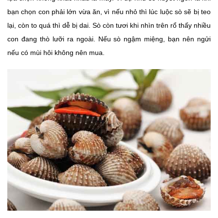
bạn chọn con phải lớn vừa ăn, vì nếu nhỏ thì lúc luộc sò sẽ bị teo
lại, còn to quá thì dễ bị dai. Sò còn tươi khi nhìn trên rổ thấy nhiều
con đang thò lưỡi ra ngoài. Nếu sò ngậm miệng, bạn nên ngửi
nếu có mùi hôi không nên mua.