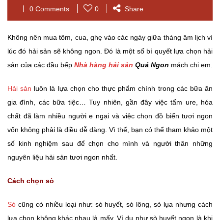
0 Comments
0
Share
Không nên mua tôm, cua, ghẹ vào các ngày giữa tháng âm lịch vì
lúc đó hải sản sẽ không ngon. Đó là một số bí quyết lựa chọn hải
sản của các đầu bếp
Nhà hàng hải sản
Quá Ngon
mách chị em.
Hải sản
luôn là lựa chọn cho thực phẩm chính trong các bữa ăn
gia đình, các bữa tiệc… Tuy nhiên, gần đây việc tẩm ure, hóa
chất đã làm nhiều người e ngại và việc chọn đồ biển tươi ngon
vốn không phải là điều dễ dàng. Vì thế, bạn có thể tham khảo một
số kinh nghiệm sau để chọn cho mình và người thân những
nguyên liệu hải sản tươi ngon nhất.
Cách chọn sò
Sò
cũng có nhiều loại như: sò huyết, sò lông, sò lụa nhưng cách
lựa chọn không khác nhau là mấy. Ví dụ như sò huyết ngon là khi