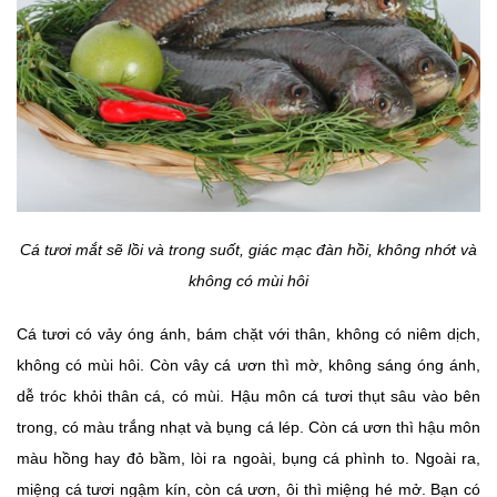
Cá tươi mắt sẽ lồi và trong suốt, giác mạc đàn hồi, không nhớt và
không có mùi hôi
Cá tươi có vảy óng ánh, bám chặt với thân, không có niêm dịch,
không có mùi hôi. Còn vây cá ươn thì mờ, không sáng óng ánh,
dễ tróc khỏi thân cá, có mùi. Hậu môn cá tươi thụt sâu vào bên
trong, có màu trắng nhạt và bụng cá lép. Còn cá ươn thì hậu môn
màu hồng hay đỏ bầm, lòi ra ngoài, bụng cá phình to. Ngoài ra,
miệng cá tươi ngậm kín, còn cá ươn, ôi thì miệng hé mở. Bạn có