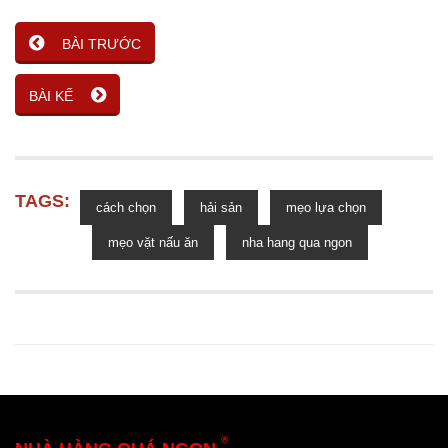
BÀI TRƯỚC
BÀI KẾ
TAGS:
cách chọn
hải sản
mẹo lựa chọn
mẹo vặt nấu ăn
nha hang qua ngon
®