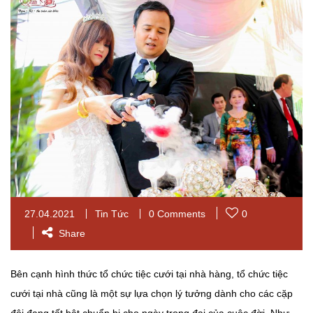
27.04.2021
Tin Tức
0 Comments
0
Share
Bên cạnh hình thức
tổ chức tiệc cưới tại
nhà hàng,
tổ chức tiệc
cưới tại nhà
cũng là một sự lựa chọn lý tưởng dành cho các cặp
đôi đang tất bật chuẩn bị cho ngày trọng đại của cuộc đời. Như