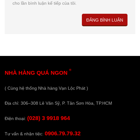
cho lần bình luận kế tiếp của tôi.
®
NHÀ HÀNG QUÁ NGON
( Cùng hệ thống Nhà hàng Vạn Lộc Phát )
Địa chỉ: 306–308 Lê Văn Sỹ, P. Tân Sơn Hòa, TP.HCM
(028) 3 9918 964
Điện thoại:
0906.79.79.32
Tư vấn & nhận tiệc: