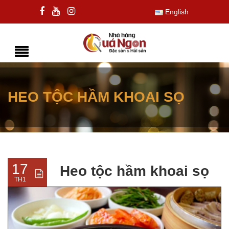
English
HEO TỘC HẦM KHOAI SỌ
17
Heo tộc hầm khoai sọ
TH1