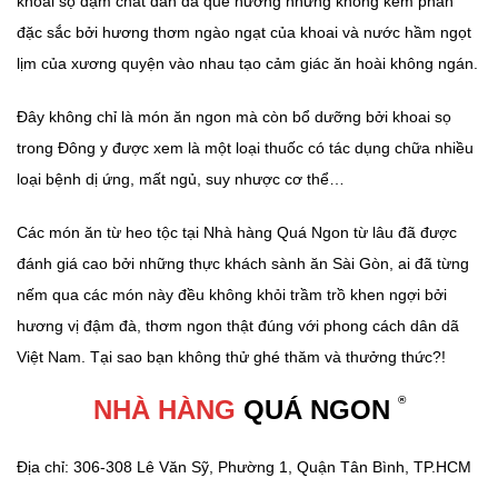
khoai sọ đậm chất dân dã quê hương nhưng không kém phần
đặc sắc bởi hương thơm ngào ngạt của khoai và nước hầm ngọt
lịm của xương quyện vào nhau tạo cảm giác ăn hoài không ngán.
Đây không chỉ là món ăn ngon mà còn bổ dưỡng bởi khoai sọ
trong Đông y được xem là một loại thuốc có tác dụng chữa nhiều
loại bệnh dị ứng, mất ngủ, suy nhược cơ thể…
Các món ăn từ heo tộc tại Nhà hàng Quá Ngon từ lâu đã được
đánh giá cao bởi những thực khách sành ăn Sài Gòn, ai đã từng
nếm qua các món này đều không khỏi trầm trồ khen ngợi bởi
hương vị đậm đà, thơm ngon thật đúng với phong cách dân dã
Việt Nam. Tại sao bạn không thử ghé thăm và thưởng thức?!
®
NHÀ HÀNG
QUÁ NGON
Địa chỉ: 306-308 Lê Văn Sỹ, Phường 1, Quận Tân Bình, TP.HCM