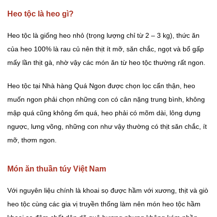
Heo tộc là heo gì?
Heo tộc là giống heo nhỏ (trọng lượng chỉ từ 2 – 3 kg), thức ăn
của heo 100% là rau củ nên thịt ít mỡ, săn chắc, ngọt và bổ gấp
mấy lần thịt gà, nhờ vậy các món ăn từ heo tộc thường rất ngon.
Heo tộc tại Nhà hàng Quá Ngon được chọn lọc cẩn thận, heo
muốn ngon phải chọn những con có cân nặng trung bình, không
mập quá cũng không ốm quá, heo phải có mõm dài, lông dựng
ngược, lưng võng, những con như vậy thường có thịt săn chắc, ít
mỡ, thơm ngon.
Món ăn thuần túy Việt Nam
Với nguyên liệu chính là khoai sọ được hầm với xương, thịt và giò
heo tộc cùng các gia vị truyền thống làm nên món heo tộc hầm