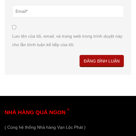
Lưu tên của tôi, email, và trang web trong trình duyệt này
cho lần bình luận kế tiếp của tôi.
®
NHÀ HÀNG QUÁ NGON
( Cùng hệ thống Nhà hàng Vạn Lộc Phát )