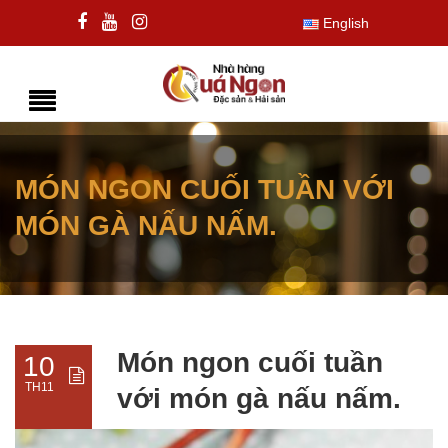
English
MÓN NGON CUỐI TUẦN VỚI
MÓN GÀ NẤU NẤM.
Món ngon cuối tuần
10
TH11
với món gà nấu nấm.