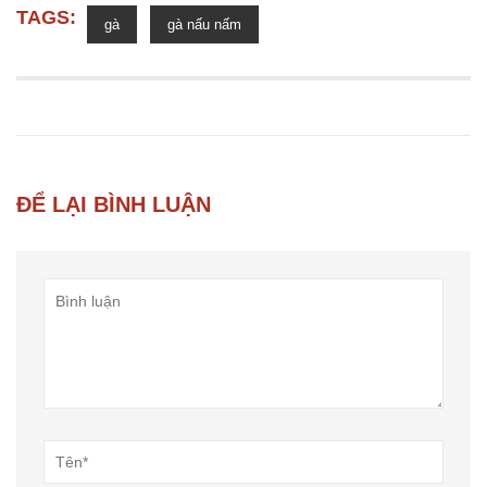
TAGS:
gà
gà nấu nấm
ĐỂ LẠI BÌNH LUẬN