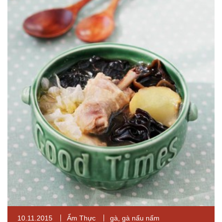
10.11.2015
Ẩm Thực
gà
,
gà nấu nấm