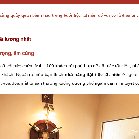
ùng quây quần bên nhau trong buổi tiệc tất niên để vui vẻ là điều a
hất lượng nhất
 trọng, ấm cúng
cỡ với sức chứa từ 4 – 100 khách rất phù hợp để đặt tiệc tất niên, ph
 khách. Ngoài ra, nếu bạn thích
nhà hàng đặt tiệc tất niên
ở ngoài 
c, vừa đưa mắt từ sân thượng xuống đường phố ngắm cảnh thì tuyệt cò