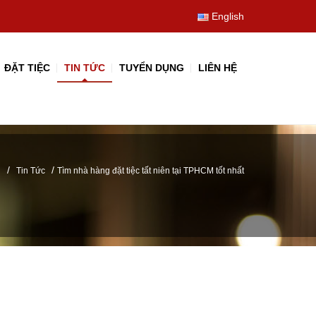
English
ĐẶT TIỆC
TIN TỨC
TUYỂN DỤNG
LIÊN HỆ
/
/
Tin Tức
Tìm nhà hàng đặt tiệc tất niên tại TPHCM tốt nhất