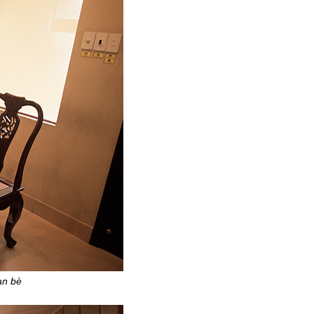
ạn bè