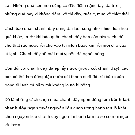
Lạt. Những quả còn non cũng có đặc điểm nặng tay, da trơn,
những quả này vị không đậm, vỏ thì dày, ruột ít, mua về thiệt thòi.
Cách bảo quản chanh dây dùng dài lâu: cũng như nhiều loại hoa
quả khác, trước khi bảo quản chanh dây bạn cần rửa sạch, để
cho thật ráo nước rồi cho vào túi nilon buộc kín, rồi mới cho vào
tủ lạnh. Chanh dây sẽ mất mùi vị nếu để ngoài nóng.
Còn đối với chanh dây đã ép lấy nước (nước cốt chanh dây), các
bạn có thể làm đông đặc nước cốt thành si rô đặt rồi bảo quản
trong tủ lạnh cả năm mà không lo nó bị hỏng.
Đó là những cách chọn mua chanh dây ngon dùng
làm bánh tart
chanh dây ngon
tuyệt nguyên liệu quan trọng bánh tart là khâu
chọn nguyên liệu chanh dây ngon thì bánh làm ra sẽ có mùi ngọn
và thơm.