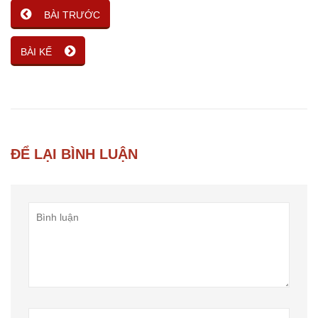
BÀI TRƯỚC
BÀI KẾ
ĐỂ LẠI BÌNH LUẬN