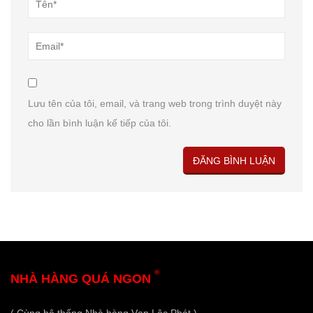
Lưu tên của tôi, email, và trang web trong trình duyệt này
cho lần bình luận kế tiếp của tôi.
®
NHÀ HÀNG QUÁ NGON
( Cùng hệ thống Nhà hàng Vạn Lộc Phát )