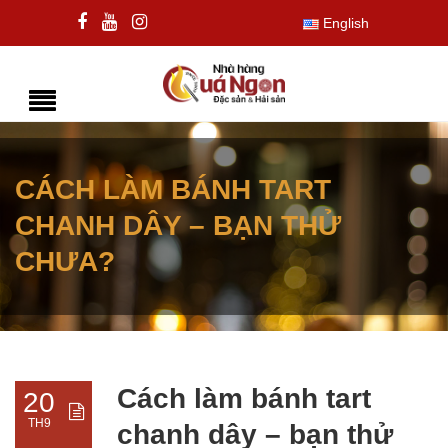
English
CÁCH LÀM BÁNH TART
CHANH DÂY – BẠN THỬ
CHƯA?
Cách làm bánh tart
20
TH9
chanh dây – bạn thử