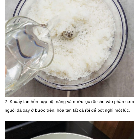
2. Khuấy tan hỗn hợp bột năng và nước lọc rồi cho vào phần cơm
nguội đã xay ở bước trên, hòa tan tất cả rồi để bột nghỉ một lúc.