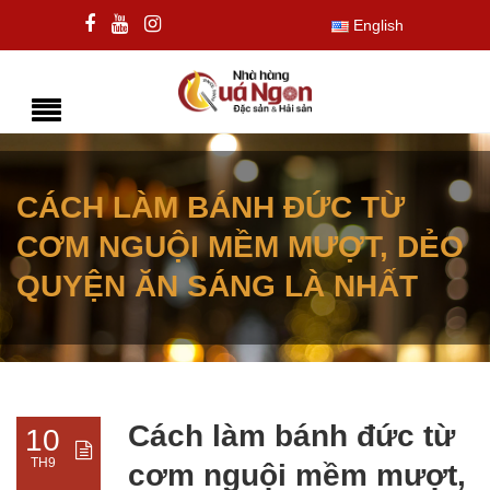
English
CÁCH LÀM BÁNH ĐỨC TỪ
CƠM NGUỘI MỀM MƯỢT, DẺO
QUYỆN ĂN SÁNG LÀ NHẤT
Cách làm bánh đức từ
10
TH9
cơm nguội mềm mượt,