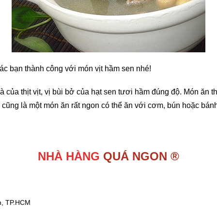
ác bạn thành công với món vịt hầm sen nhé!
 của thịt vịt, vị bùi bở của hạt sen tươi hầm đúng độ. Món ăn t
hì cũng là một món ăn rất ngon có thể ăn với cơm, bún hoặc bánh
NHÀ HÀNG
QUÁ NGON ®
nh, TP.HCM