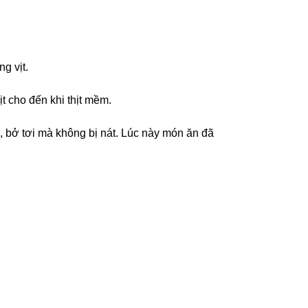
g vịt.
ịt cho đến khi thịt mềm.
m, bở tơi mà không bị nát. Lúc này món ăn đã