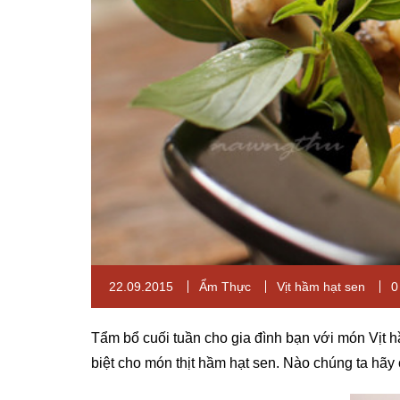
22.09.2015
Ẩm Thực
Vịt hầm hạt sen
0
Tẩm bổ cuối tuần cho gia đình bạn với món Vịt hầ
biệt cho món thịt hầm hạt sen. Nào chúng ta hã