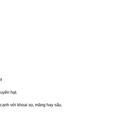
!
guyên hạt.
 canh với khoai sọ, măng hay sấu.