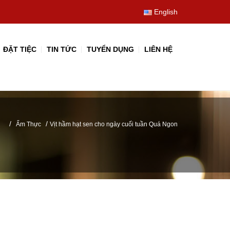
English
ĐẶT TIỆC
TIN TỨC
TUYỂN DỤNG
LIÊN HỆ
/
/
Ẩm Thực
Vịt hầm hạt sen cho ngày cuối tuần Quá Ngon