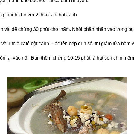
h, hành khô bóc vỏ. Tất cả bằm nhuyễn.
ng, hành khô với 2 thìa café bột canh
nh vịt, để chừng 30 phút cho thấm.
Nhồi phần nhân vào trong bụn
và 1 thìa café bột canh. Bắc lên bếp đun sôi thì giảm lửa hầm v
 còn lại vào nồi. Đun thêm chừng 10-15 phút là hạt sen chín mề