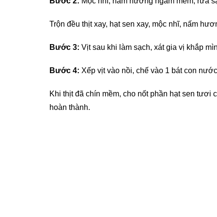
Bước 2:
Mộc nhĩ, nấm hương ngâm mềm, rửa sạc
Trộn đều thịt xay, hạt sen xay, mộc nhĩ, nấm hươ
Bước 3:
Vịt sau khi làm sạch, xát gia vị khắp mì
Bước 4:
Xếp vịt vào nồi, chế vào 1 bát con nước 
Khi thịt đã chín mềm, cho nốt phần hạt sen tươi
hoàn thành.