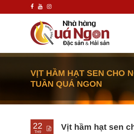
VỊT HẦM HẠT SEN CHO 
TUẦN QUÁ NGON
22
Vịt hầm hạt sen c
TH9