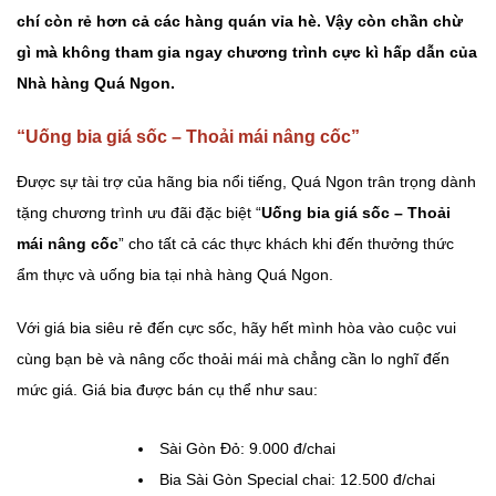
chí còn rẻ hơn cả các hàng quán vỉa hè. Vậy còn chần chừ
gì mà không tham gia ngay chương trình cực kì hấp dẫn của
Nhà hàng Quá Ngon.
“Uống bia giá sốc – Thoải mái nâng cốc”
Được sự tài trợ của hãng bia nổi tiếng, Quá Ngon trân trọng dành
tặng chương trình ưu đãi đặc biệt “
Uống bia giá sốc – Thoải
mái nâng cốc
” cho tất cả các thực khách khi đến thưởng thức
ẩm thực và uống bia tại nhà hàng Quá Ngon.
Với giá bia siêu rẻ đến cực sốc, hãy hết mình hòa vào cuộc vui
cùng bạn bè và nâng cốc thoải mái mà chẳng cần lo nghĩ đến
mức giá. Giá bia được bán cụ thể như sau:
Sài Gòn Đỏ: 9.000 đ/chai
Bia Sài Gòn Special chai: 12.500 đ/chai