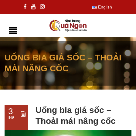
English
UỐNG BIA GIÁ SỐC – THOẢI
MÁI NÂNG CỐC
Uống bia giá sốc –
3
TH9
Thoải mái nâng cốc