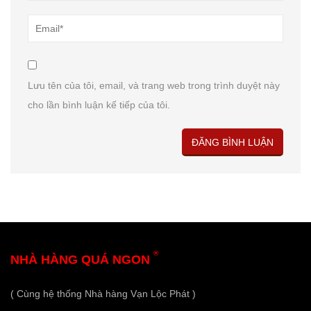
Lưu tên của tôi, email, và trang web trong trình duyệt này
cho lần bình luận kế tiếp của tôi.
®
NHÀ HÀNG QUÁ NGON
( Cùng hệ thống Nhà hàng Vạn Lộc Phát )