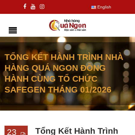
English
TỔNG KẾT HÀNH TRÌNH NHÀ
HÀNG QUÁ NGON ĐỒNG
HÀNH CÙNG TỔ CHỨC
SAFEGEN THÁNG 01/2026
Tổng Kết Hành Trình
23