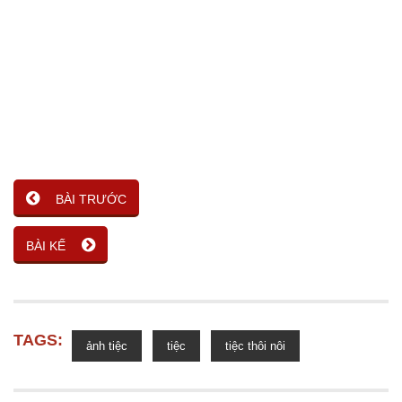
BÀI TRƯỚC
BÀI KẾ
TAGS:
ảnh tiệc
tiệc
tiệc thôi nôi