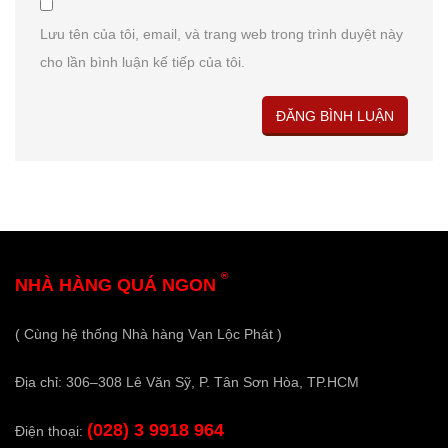
Lưu tên của tôi, email, và trang web trong trình duyệt này
cho lần bình luận kế tiếp của tôi.
®
NHÀ HÀNG QUÁ NGON
( Cùng hệ thống Nhà hàng Vạn Lộc Phát )
Địa chỉ: 306–308 Lê Văn Sỹ, P. Tân Sơn Hòa, TP.HCM
(028) 3 9918 964
Điện thoại: