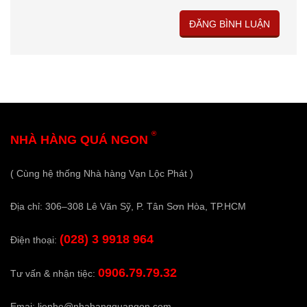
®
NHÀ HÀNG QUÁ NGON
( Cùng hệ thống Nhà hàng Vạn Lộc Phát )
Địa chỉ: 306–308 Lê Văn Sỹ, P. Tân Sơn Hòa, TP.HCM
(028) 3 9918 964
Điện thoại:
0906.79.79.32
Tư vấn & nhận tiệc:
Emai:
lienhe@nhahangquangon.com