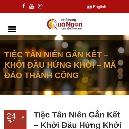
English
TIỆC TÂN NIÊN GẮN KẾT –
KHỞI ĐẦU HỨNG KHỞI – MÃ
ĐÁO THÀNH CÔNG
Tiệc Tân Niên Gắn Kết
24
TH2
– Khởi Đầu Hứng Khởi