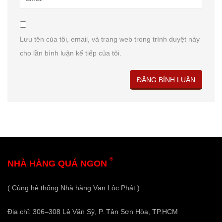
Lưu tên của tôi, email, và trang web trong trình duyệt này
cho lần bình luận kế tiếp của tôi.
®
NHÀ HÀNG QUÁ NGON
( Cùng hệ thống Nhà hàng Vạn Lộc Phát )
Địa chỉ: 306–308 Lê Văn Sỹ, P. Tân Sơn Hòa, TP.HCM