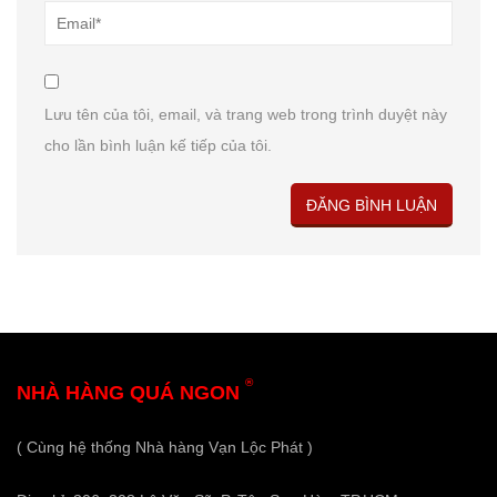
Lưu tên của tôi, email, và trang web trong trình duyệt này
cho lần bình luận kế tiếp của tôi.
®
NHÀ HÀNG QUÁ NGON
( Cùng hệ thống Nhà hàng Vạn Lộc Phát )