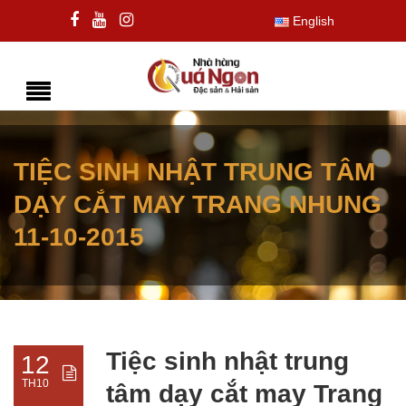
English
TIỆC SINH NHẬT TRUNG TÂM
DẠY CẮT MAY TRANG NHUNG
11-10-2015
Tiệc sinh nhật trung
12
TH10
tâm dạy cắt may Trang