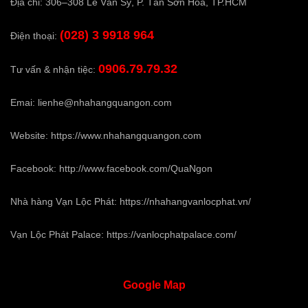
Địa chỉ: 306–308 Lê Văn Sỹ, P. Tân Sơn Hòa, TP.HCM
(028) 3 9918 964
Điện thoại:
0906.79.79.32
Tư vấn & nhận tiệc:
Emai:
lienhe@nhahangquangon.com
Website:
https://www.nhahangquangon.com
Facebook:
http://www.facebook.com/QuaNgon
Nhà hàng Vạn Lộc Phát:
https://nhahangvanlocphat.vn/
Vạn Lộc Phát Palace:
https://vanlocphatpalace.com/
Google
Map