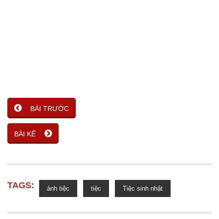
BÀI TRƯỚC
BÀI KẾ
TAGS:
ảnh tiệc
tiệc
Tiệc sinh nhật