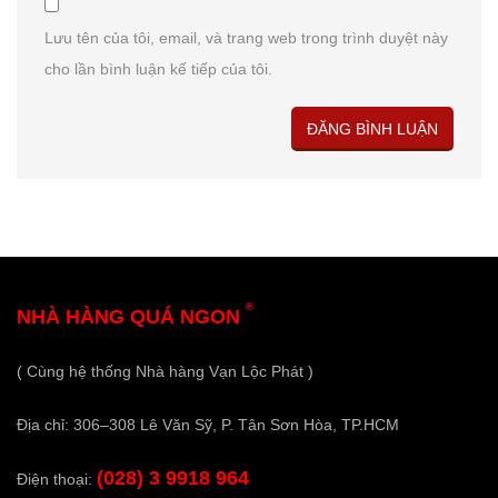
Lưu tên của tôi, email, và trang web trong trình duyệt này
cho lần bình luận kế tiếp của tôi.
®
NHÀ HÀNG QUÁ NGON
( Cùng hệ thống Nhà hàng Vạn Lộc Phát )
Địa chỉ: 306–308 Lê Văn Sỹ, P. Tân Sơn Hòa, TP.HCM
(028) 3 9918 964
Điện thoại: