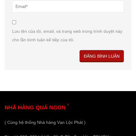
Lưu tên của tôi, email, và trang web trong trình duyệt này
cho lần bình luận kế tiếp của tôi.
®
NHÀ HÀNG QUÁ NGON
( Cùng hệ thống Nhà hàng Vạn Lộc Phát )