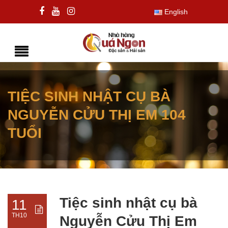
English
TIỆC SINH NHẬT CỤ BÀ
NGUYỄN CỬU THỊ EM 104
TUỔI
Tiệc sinh nhật cụ bà
11
TH10
Nguyễn Cửu Thị Em