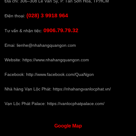
Địa chỉ: 306–308 Lê Văn Sỹ, P. Tân Sơn Hòa, TP.HCM
(028) 3 9918 964
Điện thoại:
0906.79.79.32
Tư vấn & nhận tiệc:
Emai:
lienhe@nhahangquangon.com
Website:
https://www.nhahangquangon.com
Facebook:
http://www.facebook.com/QuaNgon
Nhà hàng Vạn Lộc Phát:
https://nhahangvanlocphat.vn/
Vạn Lộc Phát Palace:
https://vanlocphatpalace.com/
Google
Map