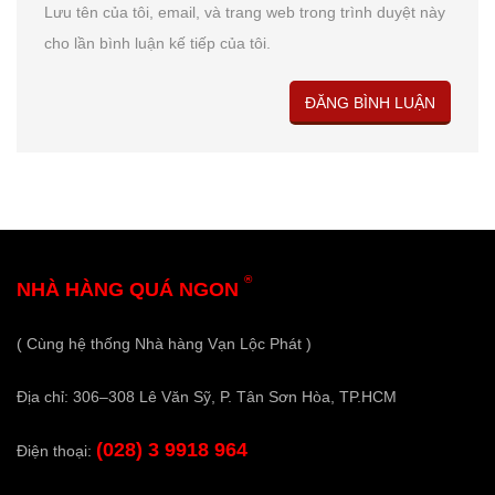
Lưu tên của tôi, email, và trang web trong trình duyệt này
cho lần bình luận kế tiếp của tôi.
®
NHÀ HÀNG QUÁ NGON
( Cùng hệ thống Nhà hàng Vạn Lộc Phát )
Địa chỉ: 306–308 Lê Văn Sỹ, P. Tân Sơn Hòa, TP.HCM
(028) 3 9918 964
Điện thoại: