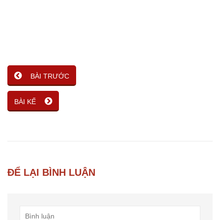
BÀI TRƯỚC
BÀI KẾ
ĐỂ LẠI BÌNH LUẬN