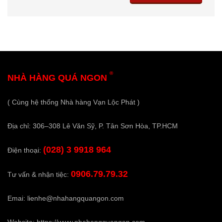
®
NHÀ HÀNG QUÁ NGON
( Cùng hệ thống Nhà hàng Vạn Lộc Phát )
Địa chỉ: 306–308 Lê Văn Sỹ, P. Tân Sơn Hòa, TP.HCM
(028) 3 9918 964
Điện thoại:
0906.79.79.32
Tư vấn & nhận tiệc:
Emai:
lienhe@nhahangquangon.com
Website:
https://www.nhahangquangon.com