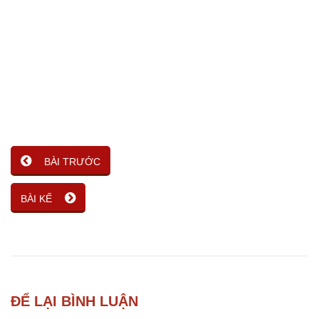
BÀI TRƯỚC
BÀI KẾ
ĐỂ LẠI BÌNH LUẬN