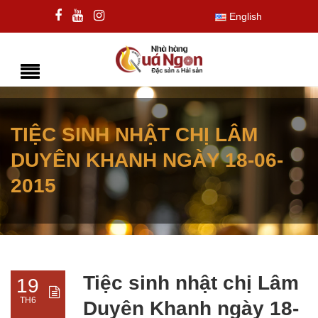
English
TIỆC SINH NHẬT CHỊ LÂM
DUYÊN KHANH NGÀY 18-06-
2015
Tiệc sinh nhật chị Lâm
19
TH6
Duyên Khanh ngày 18-