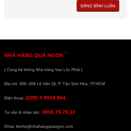
®
NHÀ HÀNG QUÁ NGON
( Cùng hệ thống Nhà hàng Vạn Lộc Phát )
Địa chỉ: 306–308 Lê Văn Sỹ, P. Tân Sơn Hòa, TP.HCM
(028) 3 9918 964
Điện thoại:
0906.79.79.32
Tư vấn & nhận tiệc:
Emai:
lienhe@nhahangquangon.com