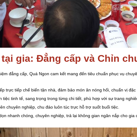
 tại gia: Đẳng cấp và Chỉn ch
ghiệm đẳng cấp, Quá Ngon cam kết mang đến tiêu chuẩn phục vụ chuyê
bếp trực tiếp chế biến tận nhà, đảm bảo món ăn nóng hổi, chuẩn vị đặ
an tiệc tinh tế, sang trọng trong từng chi tiết, phù hợp với sự trang ngh
iên chuyên nghiệp, chu đáo luôn túc trực hỗ trợ suốt buổi tiệc.
 dọn nhanh chóng, chuyên nghiệp, trả lại không gian ngăn nắp cho gia 