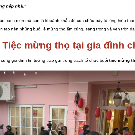
ạng nếp nhà.”
 phúc bách niên mà còn là khoảnh khắc để con cháu bày tỏ lòng hiếu th
n tạo nên những buổi lễ mừng thọ ấm cúng, sang trọng và vẹn tròn đạo
 Tiệc mừng thọ tại gia đình c
ng gia đình tin tưởng trao gửi trọng trách tổ chức buổi
tiệc mừng th