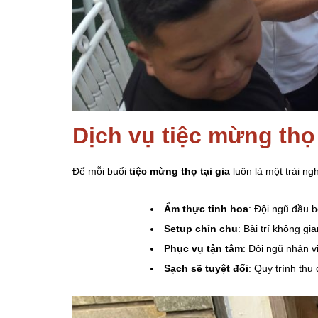
Dịch vụ tiệc mừng thọ
Để mỗi buổi
tiệc mừng thọ tại gia
luôn là một trải n
Ẩm thực tinh hoa
: Đội ngũ đầu 
Setup chỉn chu
: Bài trí không gi
Phục vụ tận tâm
: Đội ngũ nhân v
Sạch sẽ tuyệt đối
: Quy trình thu