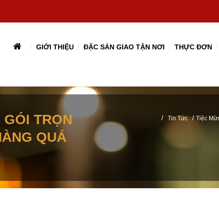
GIỚI THIỆU
ĐẶC SẢN GIAO TẬN NƠI
THỰC ĐƠN
: GÓI TRỌN
/
/
Tin Tức
Tiệc Mừ
HÀNG QUÁ