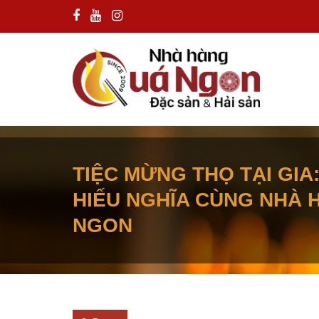
TIỆC MỪNG THỌ TẠI GIA
HIẾU NGHĨA CÙNG NHÀ 
NGON