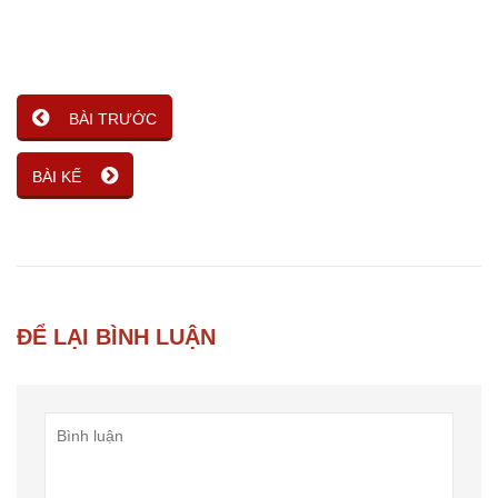
BÀI TRƯỚC
BÀI KẾ
ĐỂ LẠI BÌNH LUẬN