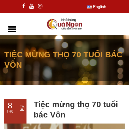
English
TIỆC MỪNG THỌ 70 TUỔI BÁC
VÔN
Tiệc mừng thọ 70 tuổi
8
TH6
bác Vôn