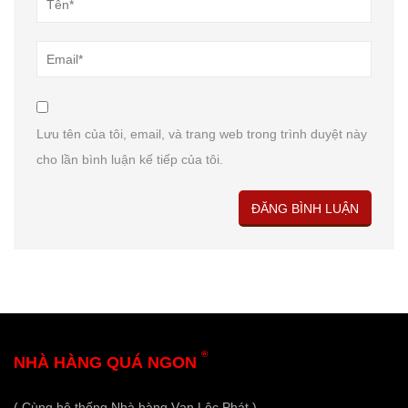
Lưu tên của tôi, email, và trang web trong trình duyệt này
cho lần bình luận kế tiếp của tôi.
®
NHÀ HÀNG QUÁ NGON
( Cùng hệ thống Nhà hàng Vạn Lộc Phát )